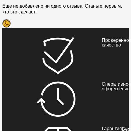
Еще не добавлено ни одного отзыва. Станьте первым,
кто это сделает!
Проверенно
качество
Оперативное
оформление
Гарантия
Бес