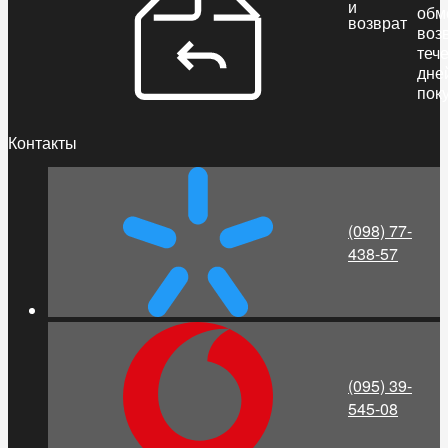
и
обм
возврат
воз
теч
дне
пок
Контакты
(098) 77-
438-57
(095) 39-
545-08