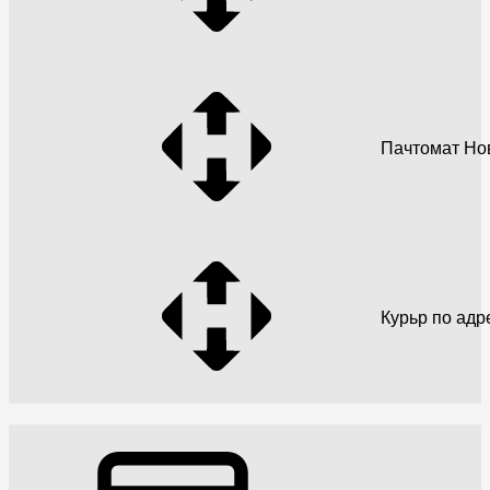
Пачтомат Но
Курьр по адр