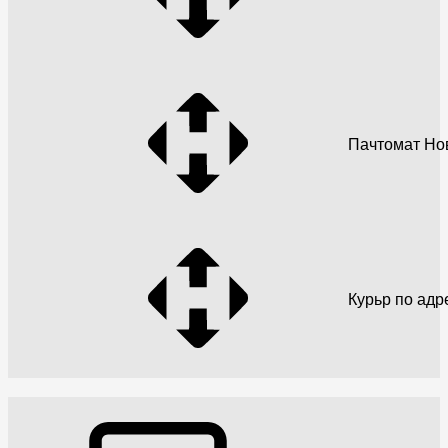
Пачтомат Но
Курьр по адр