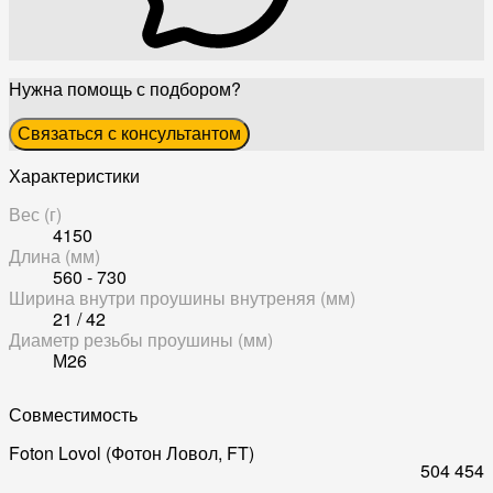
Нужна помощь с подбором?
Связаться с консультантом
Характеристики
Вес (г)
4150
Длина (мм)
560 - 730
Ширина внутри проушины внутреняя (мм)
21 / 42
Диаметр резьбы проушины (мм)
М26
Совместимость
Foton Lovol (Фотон Ловол, FT)
504
454