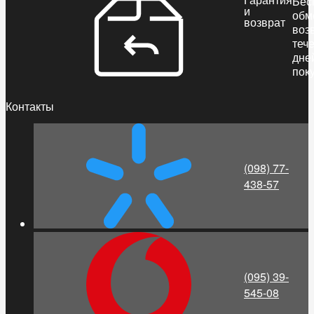
Бес
и
обм
возврат
воз
теч
дне
пок
Контакты
(098) 77-
438-57
(095) 39-
545-08