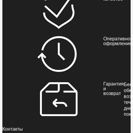
Оперативное
оформление
Гарантия
Бес
и
обм
возврат
воз
теч
дне
пок
Контакты