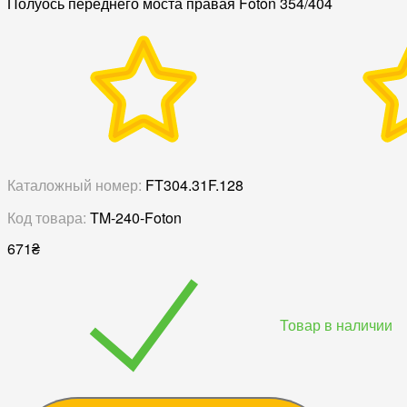
Полуось переднего моста правая Foton 354/404
Каталожный номер:
FT304.31F.128
Код товара:
TM-240-Foton
671
₴
Товар в наличии