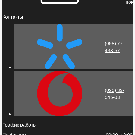
пок
Контакты
(098) 77-
438-57
(095) 39-
545-08
График работы
По будням
09:00–18:00