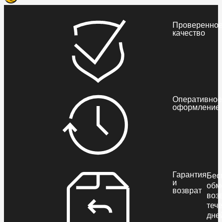
Проверенно
качество
Оперативное
оформление
Гарантия
Бес
и
обм
возврат
воз
теч
дне