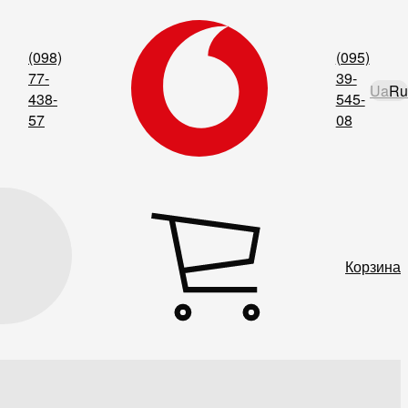
(098)
(095)
77-
39-
Ua
Ru
438-
545-
57
08
Корзина