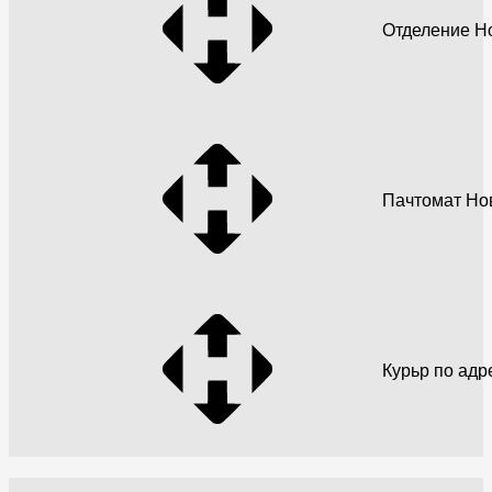
Отделение Н
Пачтомат Но
Курьр по адр