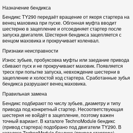
Назначение бендикса
Бендикс TY290 передаёт вращение от якоря стартера на
венец маховика при пуске. Обгонная муфта вводит
шестерню в зацепление и отсоединяет стартер после
запуска двигателя. Шестерня бендикса зацепляется с
венцом маховика и прокручивает коленвал.
Признаки неисправности
Износ зубьев, пробуксовка муфты или заедание привода
сбивают пуск и не прокручивают маховик. Появляется
треск при попытке запуска, невхождение шестерни в
зацепление и холостой ход стартера. Сработанные зубья
бендикса разрушают венец маховика.
Правильная замена
Бендикс подбирают по числу зубьев, диаметру и типу
привода под конкретный стартер. Несоответствующая
шестерня не войдёт в зацепление, поэтому важен
точный вариант. В каталоге TechnoModule бендикс
(привод стартера) подобрано под двигатели TY290. В
каталоге TechnoModule бендикс (привод стартера)