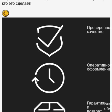
кто это сделает!
Проверенно
качество
Оперативное
оформление
Гарантия
Бес
и
обм
возврат