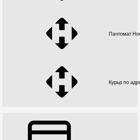
Пачтомат Но
Курьр по адр