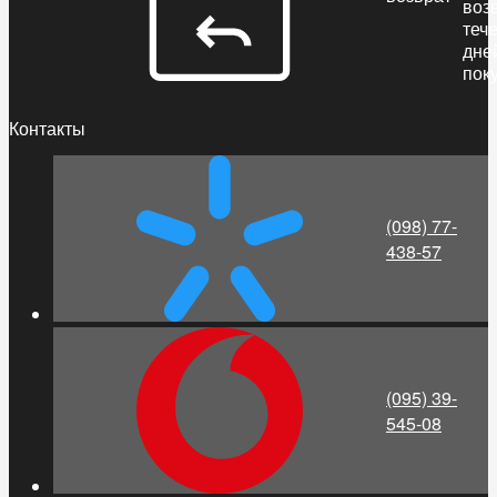
воз
теч
дне
пок
Контакты
(098) 77-
438-57
(095) 39-
545-08