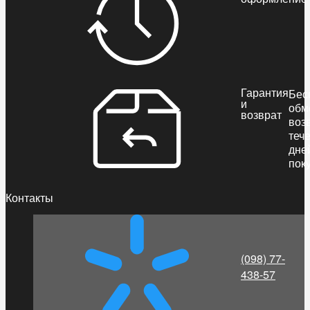
Гарантия
Бес
и
обм
возврат
воз
теч
дне
пок
Контакты
(098) 77-
438-57