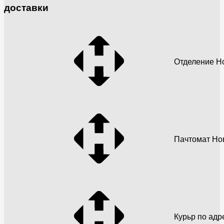
доставки
Отделение Н
Пачтомат Но
Курьр по адр