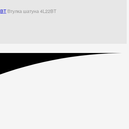
3BT
Втулка шатуна 4L22BT