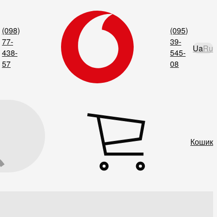
(098)
(095)
77-
39-
Ua
Ru
438-
545-
57
08
Кошик