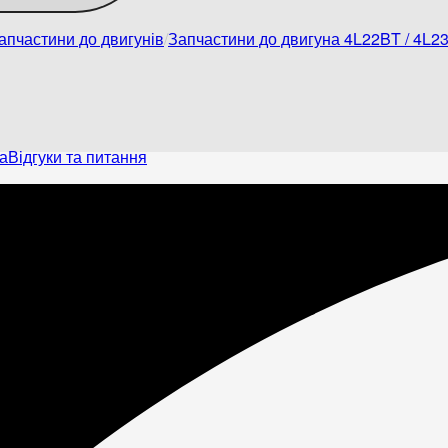
апчастини до двигунів
Запчастини до двигуна 4L22BT / 4L2
а
Відгуки та питання