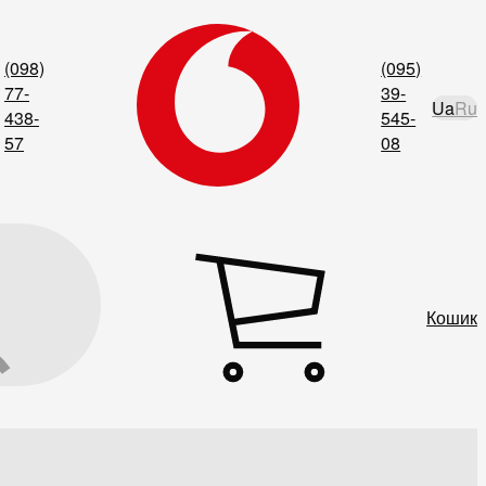
(098)
(095)
77-
39-
Ua
Ru
438-
545-
57
08
Кошик