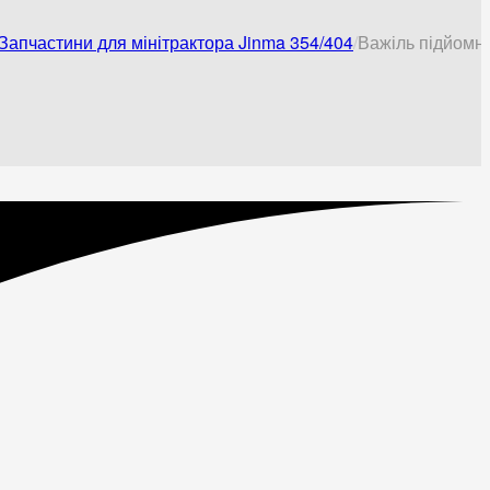
Запчастини для мінітрактора Jinma 354/404
Важіль підйомни