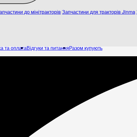
апчастини до мінітракторів
Запчастини для тракторів Jinma
а та оплата
Відгуки та питання
Разом купують