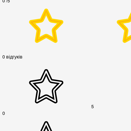
0
/5
0 відгуків
5
0