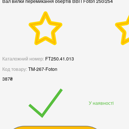
Вал вилки перемикання обертів ВВП Foton 250/254
Каталожний номер:
FT250.41.013
Код товару:
TM-267-Foton
387
₴
У наявностi