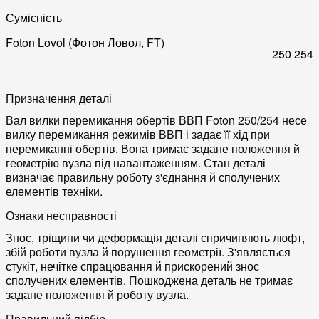
Сумісність
Foton Lovol (Фотон Ловол, FT)
250
254
Призначення деталі
Вал вилки перемикання обертів ВВП Foton 250/254 несе
вилку перемикання режимів ВВП і задає її хід при
перемиканні обертів. Вона тримає задане положення й
геометрію вузла під навантаженням. Стан деталі
визначає правильну роботу з'єднання й сполучених
елементів техніки.
Ознаки несправності
Знос, тріщини чи деформація деталі спричиняють люфт,
збій роботи вузла й порушення геометрії. З'являється
стукіт, нечітке спрацювання й прискорений знос
сполучених елементів. Пошкоджена деталь не тримає
задане положення й роботу вузла.
Правильний підбір