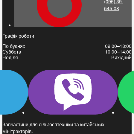
(095) 39-
545-08
Графік роботи
По буднях
09:00–18:00
Суббота
10:00–14:00
Неділя
Вихідний
Запчастини для сільгосптехніки та китайських
мінітракторів.