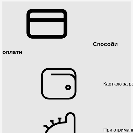
Способи
оплати
Карткою за р
При отриман