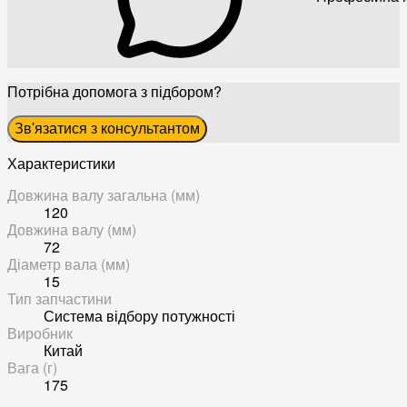
Потрібна допомога з підбором?
Зв'язатися з консультантом
Характеристики
Довжина валу загальна (мм)
120
Довжина валу (мм)
72
Діаметр вала (мм)
15
Тип запчастини
Система відбору потужності
Виробник
Китай
Вага (г)
175