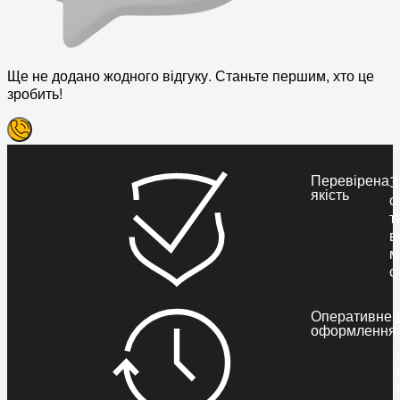
Ще не додано жодного відгуку. Станьте першим, хто це
зробить!
Перевірена
З
якість
с
т
в
м
с
Оперативне
оформлення