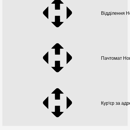
Відділення 
Пачтомат Но
Кур'єр за ад