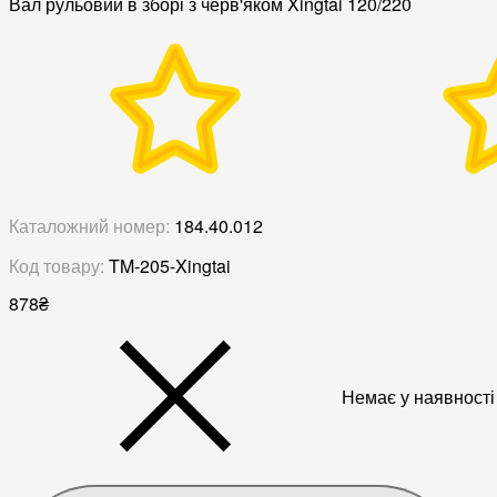
Вал рульовий в зборі з черв'яком Xingtai 120/220
Каталожний номер:
184.40.012
Код товару:
TM-205-Xingtai
878
₴
Немає у наявності