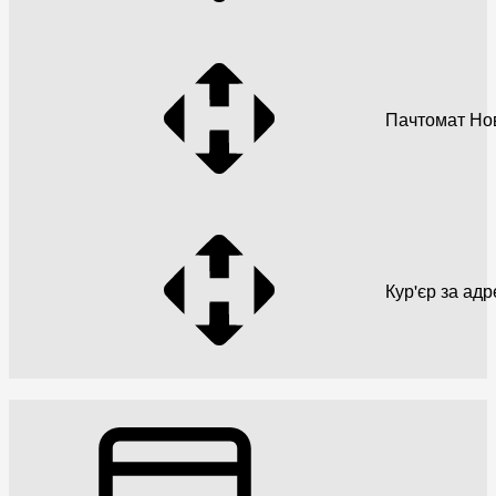
Пачтомат Но
Кур'єр за ад