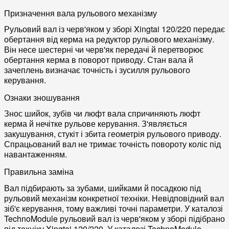
Призначення вала рульового механізму
Рульовий вал із черв'яком у зборі Xingtai 120/220 передає
обертання від керма на редуктор рульового механізму.
Він несе шестерні чи черв'як передачі й перетворює
обертання керма в поворот приводу. Стан вала й
зачеплень визначає точність і зусилля рульового
керування.
Ознаки зношування
Знос шийок, зубів чи люфт вала спричиняють люфт
керма й нечітке рульове керування. З'являється
закушування, стукіт і збита геометрія рульового приводу.
Спрацьований вал не тримає точність повороту коліс під
навантаженням.
Правильна заміна
Вал підбирають за зубами, шийками й посадкою під
рульовий механізм конкретної техніки. Невідповідний вал
зіб'є керування, тому важливі точні параметри. У каталозі
TechnoModule рульовий вал із черв'яком у зборі підібрано
під техніку Xingtai 120/220. У каталозі TechnoModule