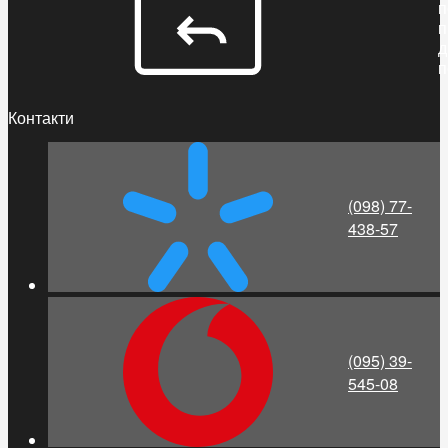
п
п
д
п
Контакти
(098) 77-
438-57
(095) 39-
545-08