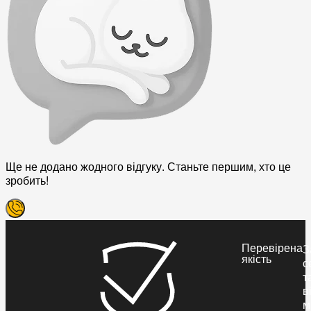
Ще не додано жодного відгуку. Станьте першим, хто це
зробить!
Перевірена
З
якість
с
т
в
м