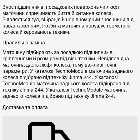
Знос підшипників, посадкових поверхонь чи люфт
маточини спричиняють биття й хитання колеса.
З'являється гул, вібрація й нерівномірний знос шини під
навантаженням. Розбита маточина порушує геометрію
колеса й керованість техніки.
Правильна заміна
Маточину підбирають за посадкою підшипників,
кріпленнями й розміром під вісь техніки. Невідповідна
маточина дасть люфт колеса, тому важливі точні
параметри. У каталозі TechnoModule маточина заднього
колеса підібрано під техніку Jinma 244. У каталозі
TechnoModule маточина заднього колеса підібрано під
техніку Jinma 244. У каталозі TechnoModule маточина
заднього колеса підібрано під техніку Jinma 244.
Доставка та оплата