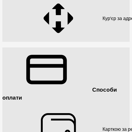
Кур'єр за ад
Способи
оплати
Карткою за р