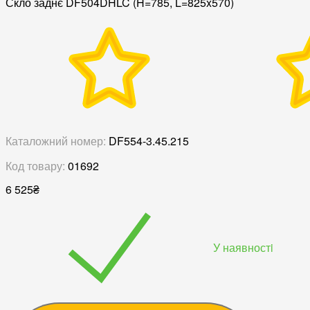
Скло заднє DF504DHLC (H=785, L=825x570)
Каталожний номер:
DF554-3.45.215
Код товару:
01692
6 525
₴
У наявностi