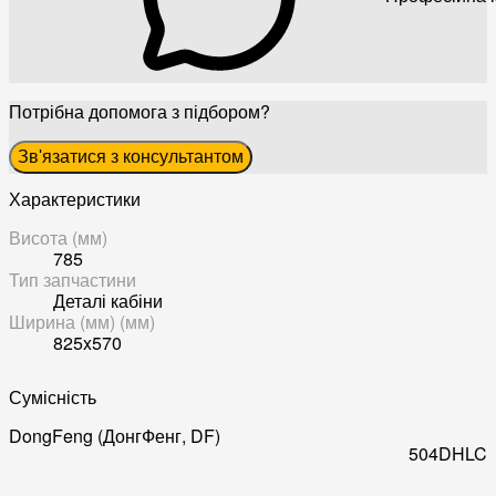
Потрібна допомога з підбором?
Зв'язатися з консультантом
Характеристики
Висота (мм)
785
Тип запчастини
Деталі кабіни
Ширина (мм) (мм)
825x570
Сумісність
DongFeng (ДонгФенг, DF)
504DHLC