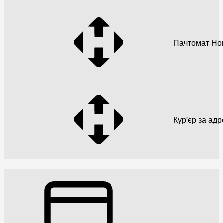
Пачтомат Но
Кур'єр за ад