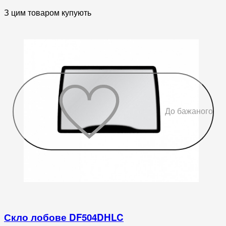
З цим товаром купують
До бажаного
Скло лобове DF504DHLC