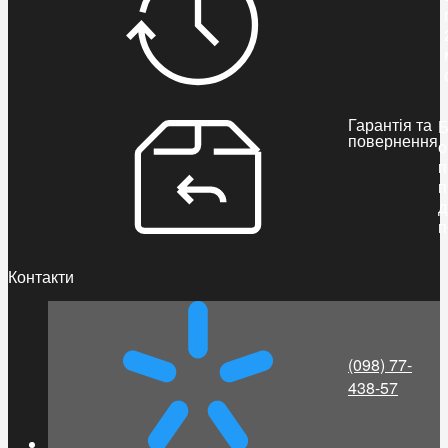
Гарантія та
Б
повернення
о
п
п
д
п
Контакти
(098) 77-
438-57