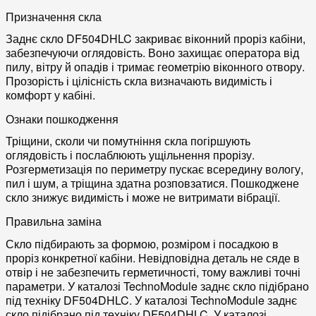
Призначення скла
Заднє скло DF504DHLC закриває віконний проріз кабіни,
забезпечуючи оглядовість. Воно захищає оператора від
пилу, вітру й опадів і тримає геометрію віконного отвору.
Прозорість і цілісність скла визначають видимість і
комфорт у кабіні.
Ознаки пошкодження
Тріщини, сколи чи помутніння скла погіршують
оглядовість і послаблюють ущільнення прорізу.
Розгерметизація по периметру пускає всередину вологу,
пил і шум, а тріщина здатна розповзатися. Пошкоджене
скло знижує видимість і може не витримати вібрації.
Правильна заміна
Скло підбирають за формою, розміром і посадкою в
проріз конкретної кабіни. Невідповідна деталь не сяде в
отвір і не забезпечить герметичності, тому важливі точні
параметри. У каталозі TechnoModule заднє скло підібрано
під техніку DF504DHLC. У каталозі TechnoModule заднє
скло підібрано під техніку DF504DHLC. У каталозі