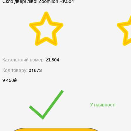
Скло двері лівої Zoomlion RK504
Каталожний номер:
ZL504
Код товару:
01673
9 450
₴
У наявностi