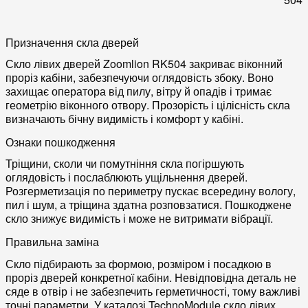
Призначення скла дверей
Скло лівих дверей Zoomlion RK504 закриває віконний
проріз кабіни, забезпечуючи оглядовість збоку. Воно
захищає оператора від пилу, вітру й опадів і тримає
геометрію віконного отвору. Прозорість і цілісність скла
визначають бічну видимість і комфорт у кабіні.
Ознаки пошкодження
Тріщини, сколи чи помутніння скла погіршують
оглядовість і послаблюють ущільнення дверей.
Розгерметизація по периметру пускає всередину вологу,
пил і шум, а тріщина здатна розповзатися. Пошкоджене
скло знижує видимість і може не витримати вібрації.
Правильна заміна
Скло підбирають за формою, розміром і посадкою в
проріз дверей конкретної кабіни. Невідповідна деталь не
сяде в отвір і не забезпечить герметичності, тому важливі
точні параметри. У каталозі TechnoModule скло лівих