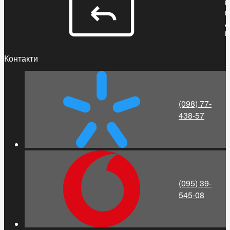
п
п
д
п
Контакти
(098) 77-
438-57
(095) 39-
545-08