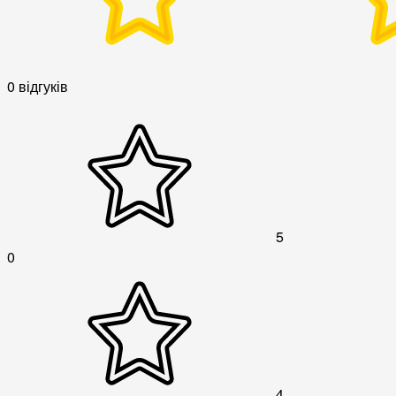
0 відгуків
5
0
4