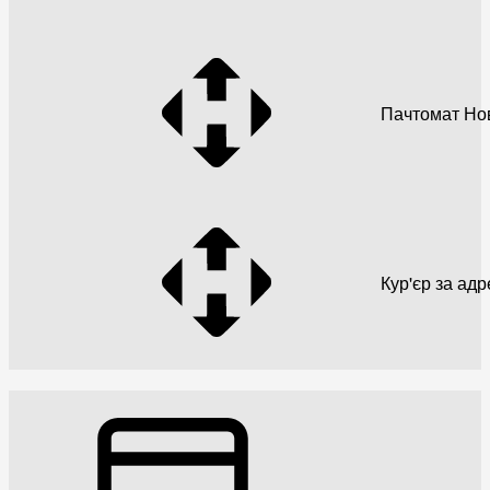
Пачтомат Но
Кур'єр за ад