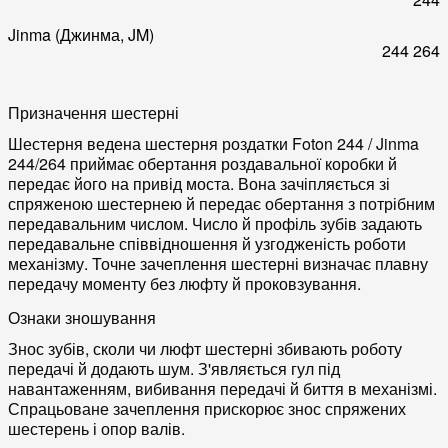
Jinma (Джинма, JM)
244
264
Призначення шестерні
Шестерня ведена шестерня роздатки Foton 244 / Jinma
244/264 приймає обертання роздавальної коробки й
передає його на привід моста. Вона зачіпляється зі
спряженою шестернею й передає обертання з потрібним
передавальним числом. Число й профіль зубів задають
передавальне співвідношення й узгодженість роботи
механізму. Точне зачеплення шестерні визначає плавну
передачу моменту без люфту й проковзування.
Ознаки зношування
Знос зубів, сколи чи люфт шестерні збивають роботу
передачі й додають шум. З'являється гул під
навантаженням, вибивання передачі й биття в механізмі.
Спрацьоване зачеплення прискорює знос спряжених
шестерень і опор валів.