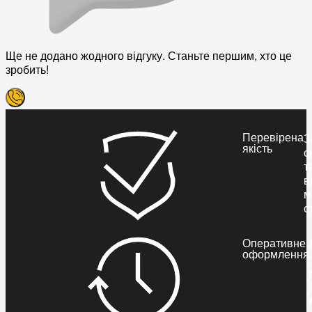
Ще не додано жодного відгуку. Станьте першим, хто це
зробить!
Перевірена
З
якість
с
т
в
м
с
Оперативне
оформлення