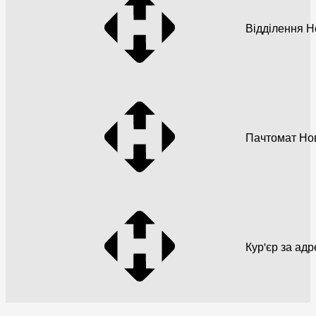
Відділення 
Пачтомат Но
Кур'єр за ад