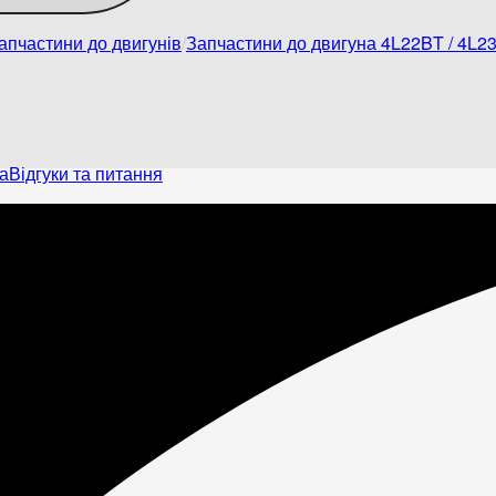
апчастини до двигунів
Запчастини до двигуна 4L22BT / 4L2
а
Відгуки та питання