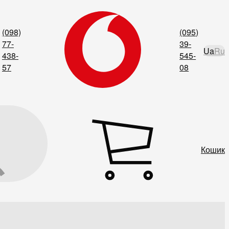
(098)
(095)
77-
39-
Ua
Ru
438-
545-
57
08
Кошик