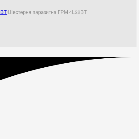
3BT
Шестерня паразитна ГРМ 4L22BT