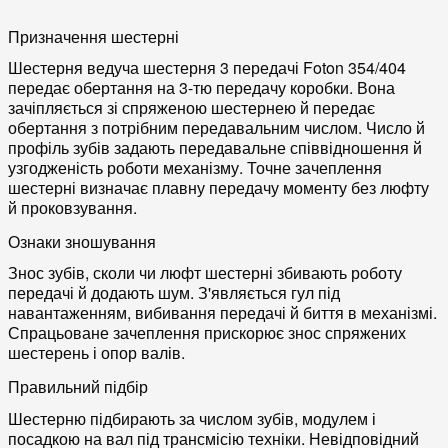
Призначення шестерні
Шестерня ведуча шестерня 3 передачі Foton 354/404
передає обертання на 3-тю передачу коробки. Вона
зачіпляється зі спряженою шестернею й передає
обертання з потрібним передавальним числом. Число й
профіль зубів задають передавальне співвідношення й
узгодженість роботи механізму. Точне зачеплення
шестерні визначає плавну передачу моменту без люфту
й проковзування.
Ознаки зношування
Знос зубів, сколи чи люфт шестерні збивають роботу
передачі й додають шум. З'являється гул під
навантаженням, вибивання передачі й биття в механізмі.
Спрацьоване зачеплення прискорює знос спряжених
шестерень і опор валів.
Правильний підбір
Шестерню підбирають за числом зубів, модулем і
посадкою на вал під трансмісію техніки. Невідповідний