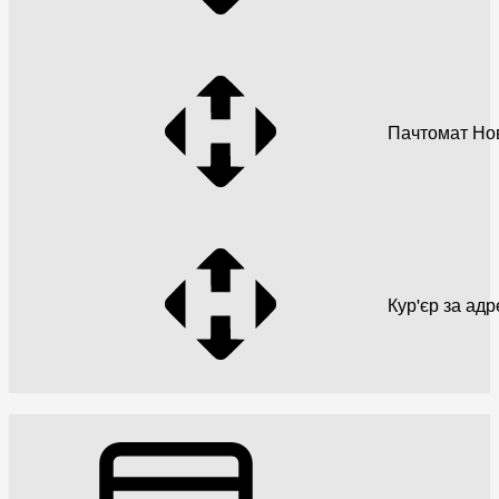
Пачтомат Но
Кур'єр за ад