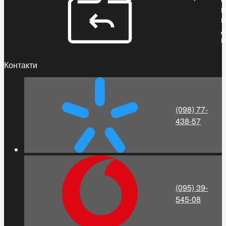
п
п
д
п
Контакти
(098) 77-
438-57
(095) 39-
545-08