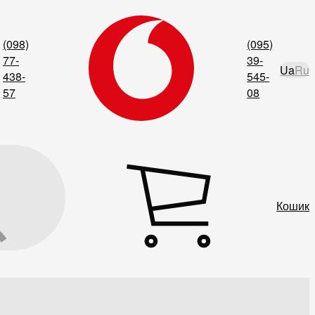
(098)
(095)
77-
39-
Ua
Ru
438-
545-
57
08
Кошик