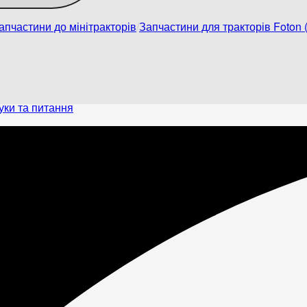
апчастини до мінітракторів
Запчастини для тракторів Foton (
уки та питання