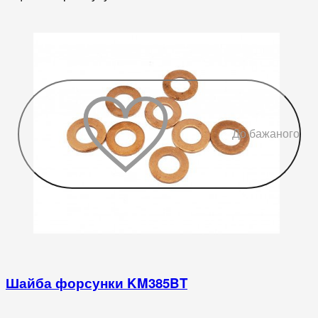
До бажаного
Шайба форсунки KM385BT