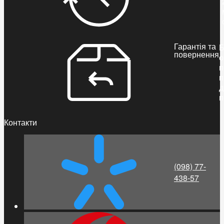
Гарантія та
Б
повернення
о
п
п
д
п
Контакти
(098) 77-
438-57