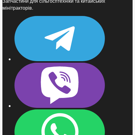
Запчастини для сільгосптехніки та китайських
мінітракторів.