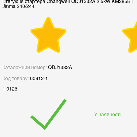
Втягуюче стартера Changwell QDJ1332A 2,5kW KM385BT
Jinma 240/244
Каталожний номер:
QDJ1332A
Код товару:
00912-1
1 012
₴
У наявностi