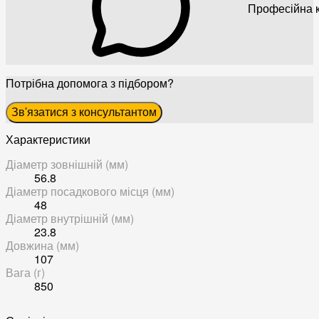
Професійна к
Потрібна допомога з підбором?
Зв'язатися з консультантом
Характеристики
Діаметр зовнішній (мм)
56.8
Діаметр посадкового місця (мм)
48
Діаметр внутрішній (мм)
23.8
Довжина (мм)
107
Вага (г)
850