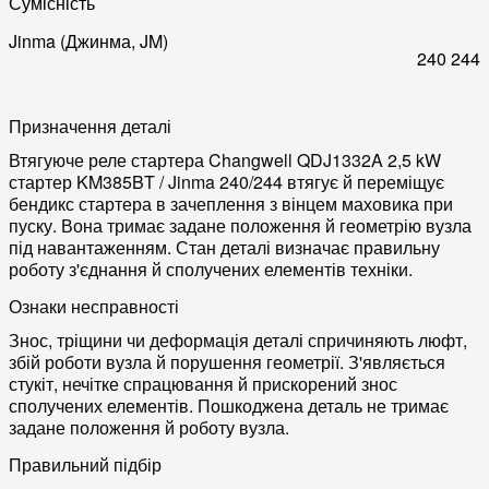
Сумісність
Jinma (Джинма, JM)
240
244
Призначення деталі
Втягуюче реле стартера Changwell QDJ1332A 2,5 kW
стартер KM385BT / Jinma 240/244 втягує й переміщує
бендикс стартера в зачеплення з вінцем маховика при
пуску. Вона тримає задане положення й геометрію вузла
під навантаженням. Стан деталі визначає правильну
роботу з'єднання й сполучених елементів техніки.
Ознаки несправності
Знос, тріщини чи деформація деталі спричиняють люфт,
збій роботи вузла й порушення геометрії. З'являється
стукіт, нечітке спрацювання й прискорений знос
сполучених елементів. Пошкоджена деталь не тримає
задане положення й роботу вузла.
Правильний підбір