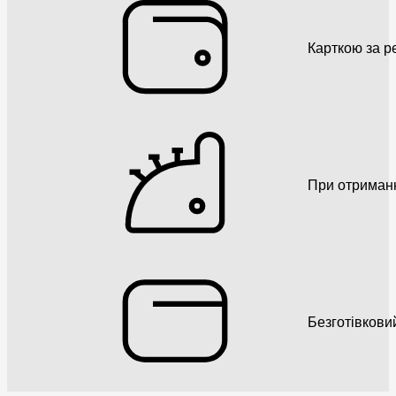
Карткою за р
При отриман
Безготівкови