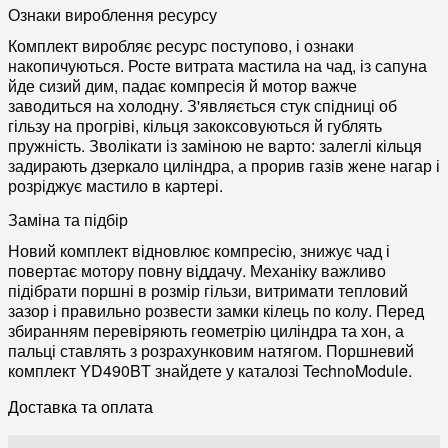
Ознаки вироблення ресурсу
Комплект виробляє ресурс поступово, і ознаки
накопичуються. Росте витрата мастила на чад, із сапуна
йде сизий дим, падає компресія й мотор важче
заводиться на холодну. З'являється стук спідниці об
гільзу на прогріві, кільця закоксовуються й гублять
пружність. Зволікати із заміною не варто: залеглі кільця
задирають дзеркало циліндра, а прорив газів жене нагар і
розріджує мастило в картері.
Заміна та підбір
Новий комплект відновлює компресію, знижує чад і
повертає мотору повну віддачу. Механіку важливо
підібрати поршні в розмір гільзи, витримати тепловий
зазор і правильно розвести замки кілець по колу. Перед
збиранням перевіряють геометрію циліндра та хон, а
пальці ставлять з розрахунковим натягом. Поршневий
комплект YD490BT знайдете у каталозі TechnoModule.
Доставка та оплата