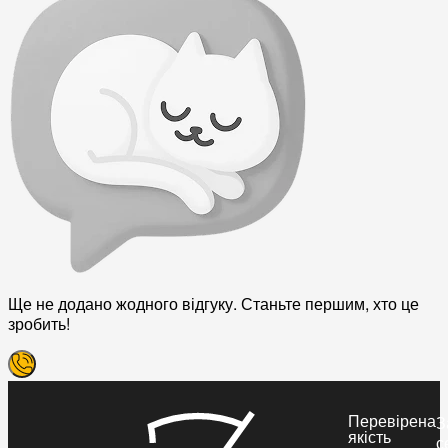
Ще не додано жодного відгуку. Станьте першим, хто це
зробить!
Перевірена
З
якість
с