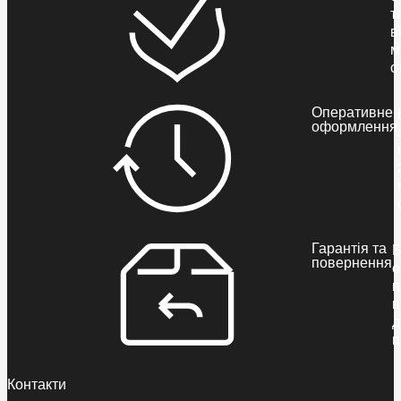
т
в
м
с
Оперативне
оформлення
Гарантія та
Б
повернення
о
п
п
д
п
Контакти