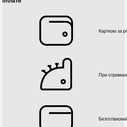
оплати
Карткою за р
При отриман
Безготівкови