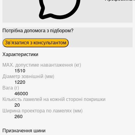
Потрібна допомога з підбором?
Зв'язатися з консультантом
Характеристики
MAX. допустиме навантаження (кг)
1510
Діаметр зовнішній (мм)
1220
Вага (г)
46000
Кількість ламелей на кожній стороні покришки
20
Ширина проектора по ламелях (мм)
260
Призначення шини