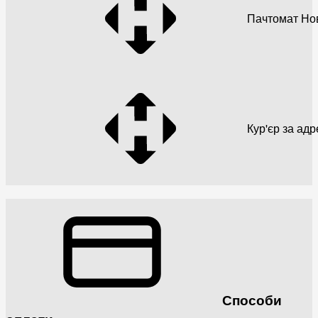
Пачтомат Но
Кур'єр за ад
Способи