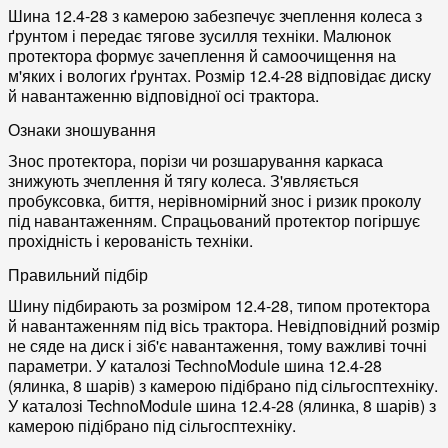
Шина 12.4-28 з камерою забезпечує зчеплення колеса з
ґрунтом і передає тягове зусилля техніки. Малюнок
протектора формує зачеплення й самоочищення на
м'яких і вологих ґрунтах. Розмір 12.4-28 відповідає диску
й навантаженню відповідної осі трактора.
Ознаки зношування
Знос протектора, порізи чи розшарування каркаса
знижують зчеплення й тягу колеса. З'являється
пробуксовка, биття, нерівномірний знос і ризик проколу
під навантаженням. Спрацьований протектор погіршує
прохідність і керованість техніки.
Правильний підбір
Шину підбирають за розміром 12.4-28, типом протектора
й навантаженням під вісь трактора. Невідповідний розмір
не сяде на диск і зіб'є навантаження, тому важливі точні
параметри. У каталозі TechnoModule шина 12.4-28
(ялинка, 8 шарів) з камерою підібрано під сільгосптехніку.
У каталозі TechnoModule шина 12.4-28 (ялинка, 8 шарів) з
камерою підібрано під сільгосптехніку.