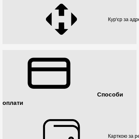
Кур'єр за ад
Способи
оплати
Карткою за р