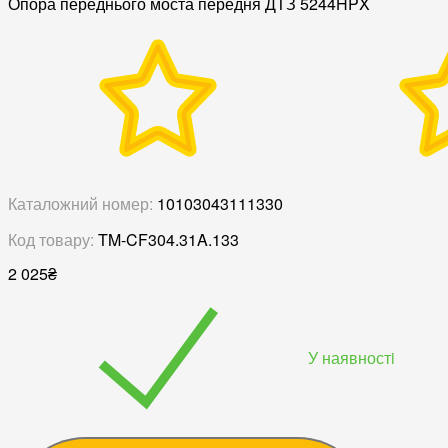
Опора переднього моста передня ДТЗ 5244HPX
Каталожний номер:
10103043111330
Код товару:
TM-CF304.31A.133
2 025
₴
У наявностi