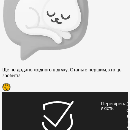
Ще не додано жодного відгуку. Станьте першим, хто це
зробить!
Перевірена
З
якість
с
т
в
м