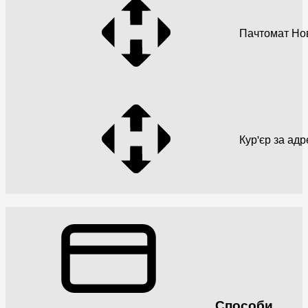
Пачтомат Но
Кур'єр за ад
Способи