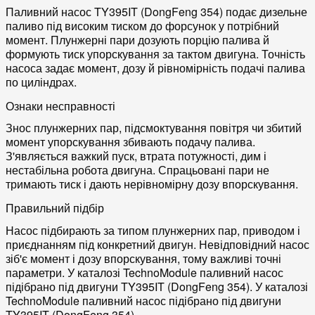
Паливний насос TY395IT (DongFeng 354) подає дизельне
паливо під високим тиском до форсунок у потрібний
момент. Плунжерні пари дозують порцію палива й
формують тиск упорскування за тактом двигуна. Точність
насоса задає момент, дозу й рівномірність подачі палива
по циліндрах.
Ознаки несправності
Знос плунжерних пар, підсмоктування повітря чи збитий
момент упорскування збивають подачу палива.
З'являється важкий пуск, втрата потужності, дим і
нестабільна робота двигуна. Спрацьовані пари не
тримають тиск і дають нерівномірну дозу впорскування.
Правильний підбір
Насос підбирають за типом плунжерних пар, приводом і
приєднанням під конкретний двигун. Невідповідний насос
зіб'є момент і дозу впорскування, тому важливі точні
параметри. У каталозі TechnoModule паливний насос
підібрано під двигуни TY395IT (DongFeng 354). У каталозі
TechnoModule паливний насос підібрано під двигуни
TY395IT (DongFeng 354).