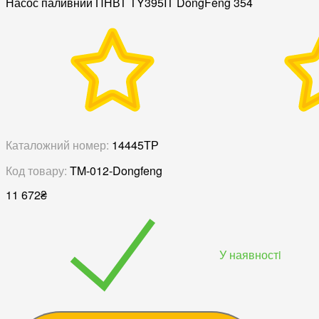
Насос паливний ПНВТ TY395IT DongFeng 354
Каталожний номер:
14445ТР
Код товару:
TM-012-Dongfeng
11 672
₴
У наявностi