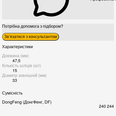
Потрібна допомога з підбором?
Зв'язатися з консультантом
Характеристики
Довжина (мм)
47,5
Кількість шліців (шт)
15
Діаметр зовнішній (мм)
33
Сумісність
DongFeng (ДонгФенг, DF)
240
244