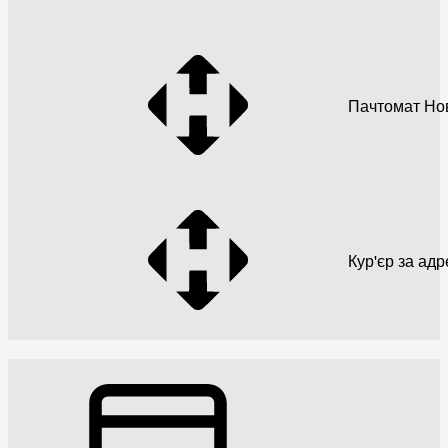
Пачтомат Но
Кур'єр за ад