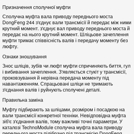
Призначення сполучної муфти
Сполучна муфта вала приводу переднього моста
DongFeng 244 з'єднує вали трансмісії й передає між ними
крутний момент. з'єднує вал приводу переднього моста й
передає на нього крутний момент. Шліцьове зачеплення
муфти тримає співвісність валів і передачу моменту без
люфту.
Ознаки зношування
Знос шліців, зубів чи люфт муфти спричиняють биття, гул
і вибивання зачеплення. З'являється стукіт у трансмісії,
проковзування й нерівна передача моменту під
навантаженням. Спрацьовані шліци не тримають
з'єднання валів і руйнують сполучені деталі.
Правильна заміна
Муфту підбирають за шліцами, розміром і посадкою на
вали трансмісії конкретної техніки. Невідповідна муфта
зіб'є з'єднання валів, тому важливі точні параметри. У
каталозі TechnoModule сполучна муфта вала приводу
переднього моста підібрано під трансмісію DongFeng