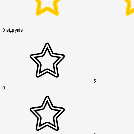
0 відгуків
5
0
4