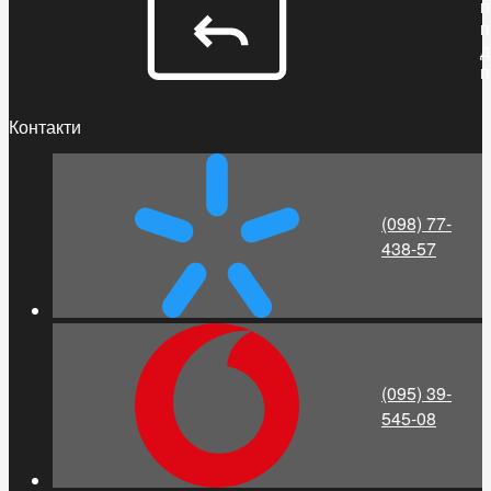
п
п
д
п
Контакти
(098) 77-
438-57
(095) 39-
545-08