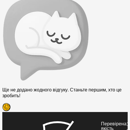
Ще не додано жодного відгуку. Станьте першим, хто це
зробить!
Перевірена
З
якість
с