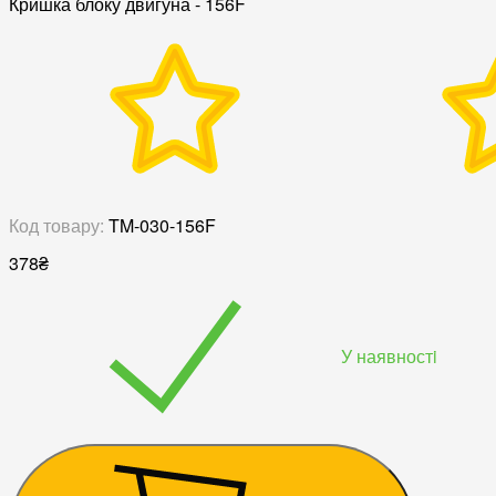
Кришка блоку двигуна - 156F
Код товару:
TM-030-156F
378
₴
У наявностi