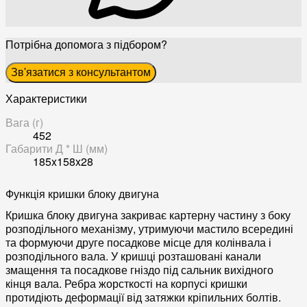
Потрібна допомога з підбором?
Зв'язатися з консультантом
Характеристики
Вага (г)
452
Габарити Д * Ш (мм)
185x158x28
Функція кришки блоку двигуна
Кришка блоку двигуна закриває картерну частину з боку
розподільного механізму, утримуючи мастило всередині
та формуючи друге посадкове місце для колінвала і
розподільного вала. У кришці розташовані канали
змащення та посадкове гніздо під сальник вихідного
кінця вала. Ребра жорсткості на корпусі кришки
протидіють деформації від затяжки кріпильних болтів.