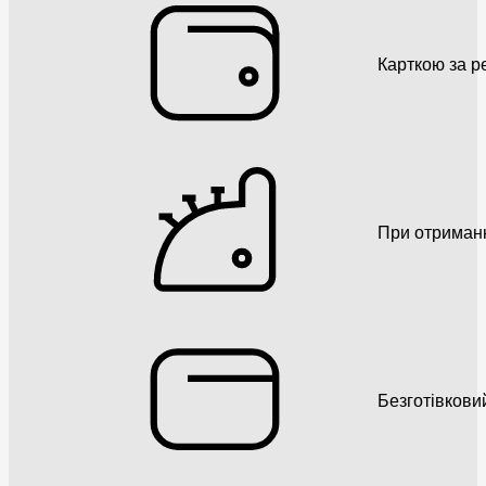
Карткою за р
При отриман
Безготівкови