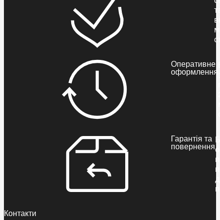
т
в
м
с
Оперативне
оформлення
Гарантія та
Б
повернення
о
п
п
д
п
Контакти