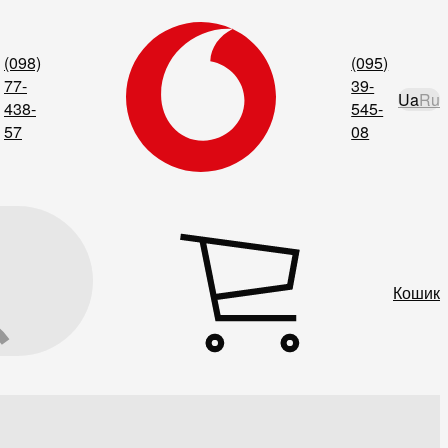
(098)
(095)
77-
39-
Ua
Ru
438-
545-
57
08
Кошик