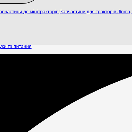
апчастини до мінітракторів
Запчастини для тракторів Jinma
уки та питання