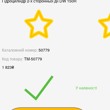
Гідроциліндр 2-х сторонньої дії DW 150R
Каталожний номер:
50779
Код товару:
TM-50779
1 823
₴
У наявностi