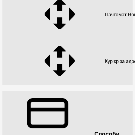
Пачтомат Но
Кур'єр за ад
Способи