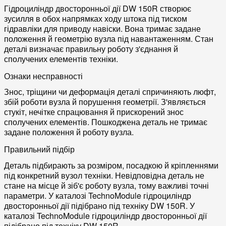
Гідроциліндр двосторонньої дії DW 150R створює
зусилля в обох напрямках ходу штока під тиском
гідравліки для приводу навіски. Вона тримає задане
положення й геометрію вузла під навантаженням. Стан
деталі визначає правильну роботу з'єднання й
сполучених елементів техніки.
Ознаки несправності
Знос, тріщини чи деформація деталі спричиняють люфт,
збій роботи вузла й порушення геометрії. З'являється
стукіт, нечітке спрацювання й прискорений знос
сполучених елементів. Пошкоджена деталь не тримає
задане положення й роботу вузла.
Правильний підбір
Деталь підбирають за розміром, посадкою й кріпленнями
під конкретний вузол техніки. Невідповідна деталь не
стане на місце й зіб'є роботу вузла, тому важливі точні
параметри. У каталозі TechnoModule гідроциліндр
двосторонньої дії підібрано під техніку DW 150R. У
каталозі TechnoModule гідроциліндр двосторонньої дії
підібрано під техніку DW 150R.