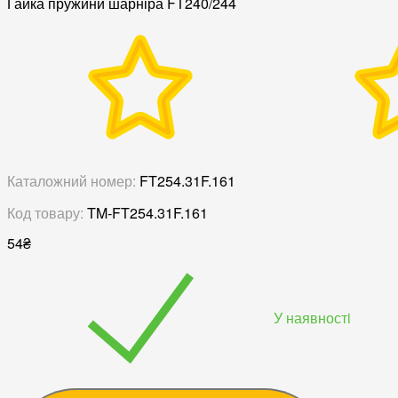
Гайка пружини шарніра FT240/244
Каталожний номер:
FT254.31F.161
Код товару:
TM-FT254.31F.161
54
₴
У наявностi