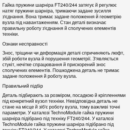
Гайка пружини шарніра FT240/244 затягує й регулює
натяг пружини шарніра, тримаючи задане зусилля
з'єднання. Вона тримає задане положення й геометрію
вузла під навантаженням. Стан деталі визначає
правильну роботу з'єднання й сполучених елементів
техніки.
Ознаки несправності
Знос, тріщини чи деформація деталі спричиняють люфт,
збій роботи вузла й порушення геометрії. З'являється
стукіт, нечітке спрацювання й прискорений знос
сполучених елементів. Пошкоджена деталь не тримає
задане положення й роботу вузла.
Правильний підбір
Деталь підбирають за розміром, посадкою й кріпленнями
під конкретний вузол техніки. Невідповідна деталь не
стане на місце й зіб'є роботу вузла, тому важливі точні
параметри. У каталозі TechnoModule гайка пружини
шарніра підібрано під техніку FT240/244. У каталозі
TechnoModule гайка пружини шарніра підібрано під
техніку FT240/244. У каталозі TechnoModule гайка