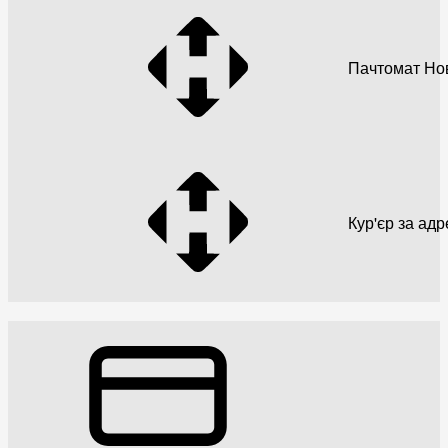
Пачтомат Но
Кур'єр за ад