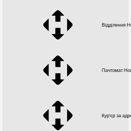
Відділення 
Пачтомат Но
Кур'єр за ад