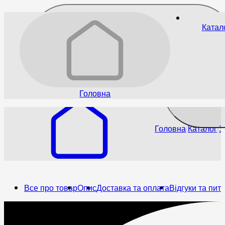
Катал
2 430
₴
До бажано
Головна
Головна
Каталог
З
Все про товар
Опис
Доставка та оплата
Відгуки та пит