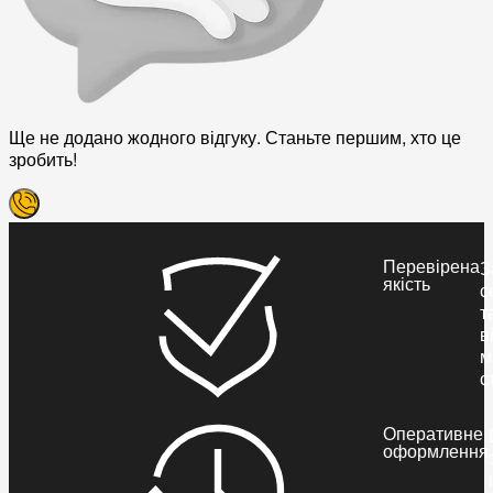
Ще не додано жодного відгуку. Станьте першим, хто це
зробить!
Перевірена
З
якість
с
т
в
м
с
Оперативне
оформлення