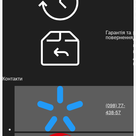
Гарантія та
Б
повернення
о
п
п
д
п
Контакти
(098) 77-
438-57