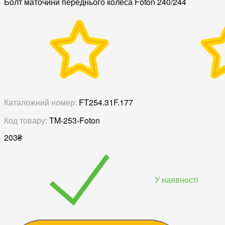
Болт маточини переднього колеса Foton 240/244
Каталожний номер:
FT254.31F.177
Код товару:
TM-253-Foton
203
₴
У наявностi