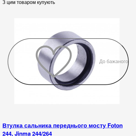
З цим товаром купують
До бажаного
Втулка сальника переднього мосту Foton
244, Jinma 244/264