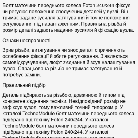
Болт маточини переднього колеса Foton 240/244 фіксує
чи регулює положення сполучених деталей у вузлі. Він
тримає задане зусилля затягування й точне положення
регулювання під навантаженням. Правильна різьба й
розмір деталі задають надання зусилля й фіксацію вузла.
Ознаки несправності
Зрив різьби, витягування чи знос деталі спричиняють
ослаблення фіксації й збите регулювання. З'являється
самовідкручування, люфт з'єднання й зсув налаштування
вузла. Спрацьована різьба не тримає затягування й
потребує заміни.
Правильний підбір
Деталь підбирають за різьбою, довжиною й типом під
конкретне з'єднання техніки. Невідповідний розмір не
зафіксує вузол, тому важливий точний типорозмір. У
каталозі TechnoModule болт маточини переднього колеса
підібрано під техніку Foton 240/244. У каталозі
TechnoModule болт маточини переднього колеса
підібрано під техніку Foton 240/244. У каталозі
TechnoModule болт маточини переднього колеса