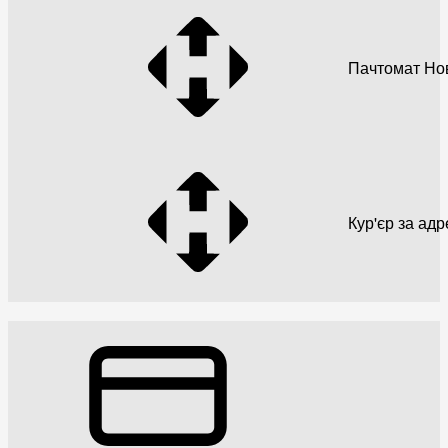
Пачтомат Но
Кур'єр за ад