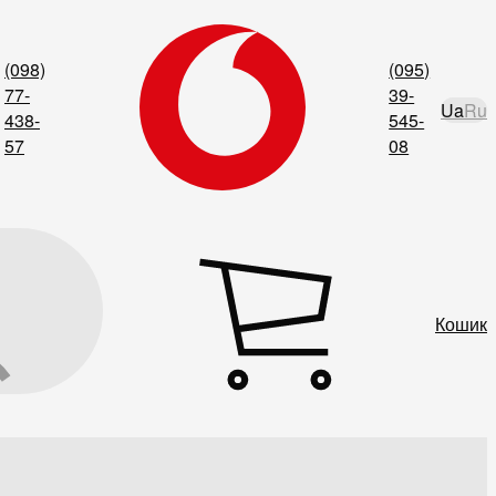
(098)
(095)
77-
39-
Ua
Ru
438-
545-
57
08
Кошик