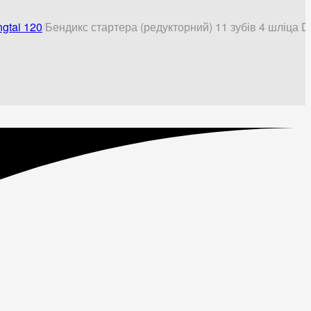
gtai 120
Бендикс стартера (редукторний) 11 зубів 4 шліца D