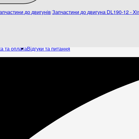
апчастини до двигунів
Запчастини до двигуна DL190-12 - Xin
а та оплата
Відгуки та питання