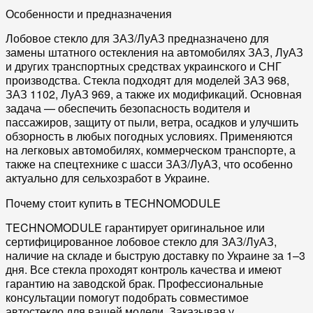
Особенности и предназначения
Лобовое стекло для ЗАЗ/ЛуАЗ
предназначено для
замены штатного остекления на автомобилях
ЗАЗ
,
ЛуАЗ
и других транспортных средствах украинского и СНГ
производства. Стекла подходят для моделей
ЗАЗ 968
,
ЗАЗ 1102
,
ЛуАЗ 969
, а также их модификаций. Основная
задача — обеспечить безопасность водителя и
пассажиров, защиту от пыли, ветра, осадков и улучшить
обзорность в любых погодных условиях. Применяются
на
легковых автомобилях
,
коммерческом транспорте
, а
также на
спецтехнике
с шасси ЗАЗ/ЛуАЗ, что особенно
актуально для сельхозработ в Украине.
Почему стоит купить в TECHNOMODULE
TECHNOMODULE гарантирует оригинальное или
сертифицированное
лобовое стекло для ЗАЗ/ЛуАЗ
,
наличие на складе и быструю доставку по Украине за 1–3
дня. Все стекла проходят контроль качества и имеют
гарантию на заводской брак. Профессиональные
консультации помогут подобрать совместимое
автостекло
для вашей модели. Заказывая у