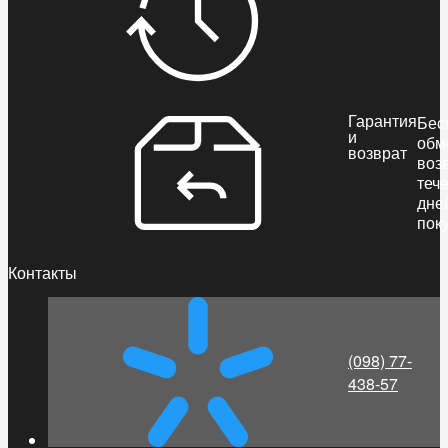
Гарантия
Бес
и
обм
возврат
воз
теч
дне
пок
Контакты
(098) 77-
438-57