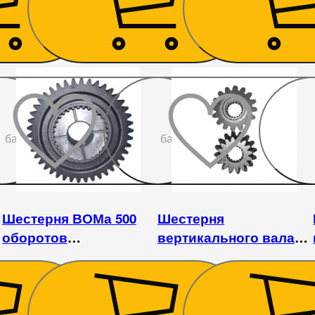
851
₴
729
₴
До
До
бажаного
бажаного
Шестерня ВОМа 500
Шестерня
оборотов
вертикального вала
DW244AHT/ATM
верхняя DW244AHT
912
₴
729
₴