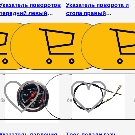
Указатель поворотов
Указатель поворота и
передний левый
стопа правый
DW244
DW244AHTXC/Kentavr
244SXC/404SC
405
₴
1 710
₴
До
До
бажаного
бажаного
Указатель давления
Трос педали газу