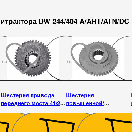
нитрактора DW 244/404 A/AHT/ATN/DC
До
До
бажаного
бажаного
Шестерня привода
Шестерня
переднего моста 41/21
повышенной/
DW 244AC
пониженной передачи
подвижная
DW244AHT/ATM