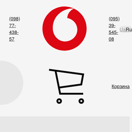
(098)
(095)
77-
39-
Ua
Ru
438-
545-
57
08
Корзина