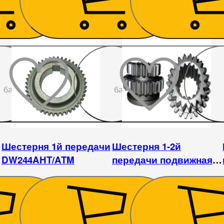
До
До
бажаного
бажаного
Шестерня 1й передачи
Шестерня 1-2й
DW244AHT/ATM
передачи подвижная
DW244AHT/ATM
630
₴
585
₴