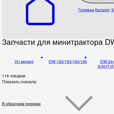
Головна
Каталог
З
Запчасти для минитрактора D
Усі моделі
DW 120/150/160/180
DW 244
A/AHT/A
116 товаров
Показать сначала:
В обратном порядке