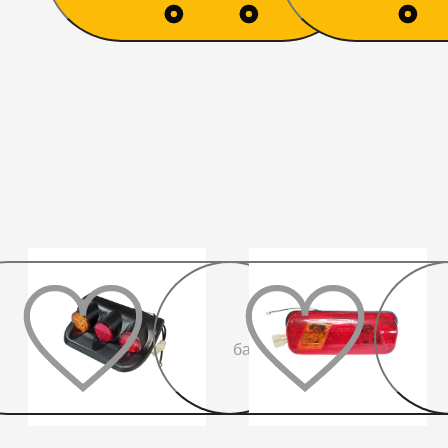
До
бажаного