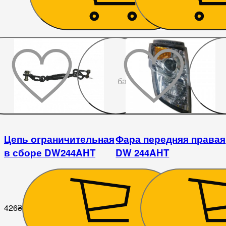
До
бажаного
Цепь ограничительная
Фара передняя правая
в сборе DW244AHT
DW 244AHT
426
₴
2 646
₴