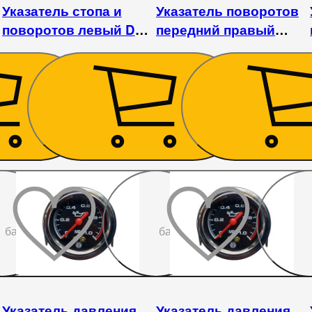
Указатель стопа и
Указатель поворотов
W
поворотов левый DW
передний правый
240/244 АНТ
DW244
495
₴
405
₴
До
До
бажаного
бажаного
Указатель давления
Указатель давления