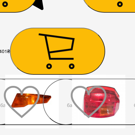
401
₴
До
До
бажаного
бажаного