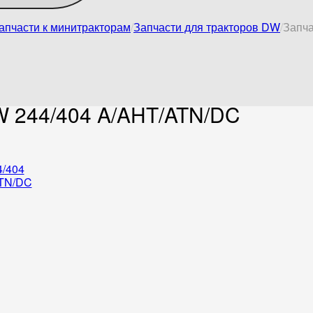
апчасти к минитракторам
Запчасти для тракторов DW
Запча
W 244/404 A/AHT/ATN/DC
/404
TN/DC