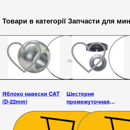
Товари в категорії Запчасти для ми
До
бажаного
Яблоко навески CAT
Шестерня
(D-22mm)
промежуточная
раздаточной коробки
DW244AHT