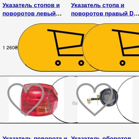
Указатель стопов и
Указатель стопа и
поворотов левый
поворотов правый D
Kentavr 244S/SX
240/244 АНТ
1 260
₴
495
₴
До
бажаного
Указатель поворота и
Указатель оборотов