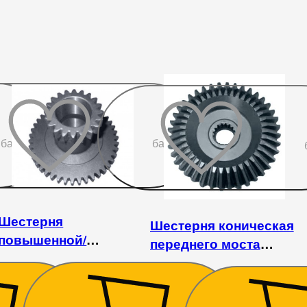
До
До
бажаного
бажаного
Шестерня
Шестерня коническая
повышенной/
переднего моста
пониженной передачи
большая DW244
DW244AHT/ATM