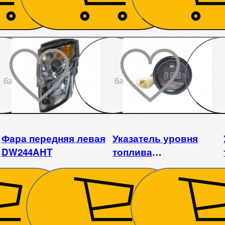
До
До
бажаного
бажаного
Фара передняя левая
Указатель уровня
DW244AHT
топлива
DW244ATM/AHT
2 552
₴
270
₴