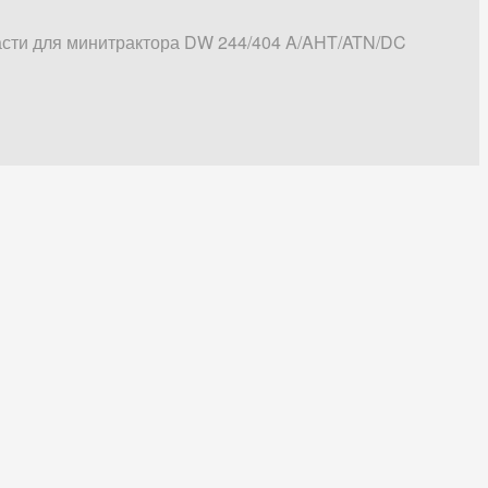
сти для минитрактора DW 244/404 A/AHT/ATN/DC