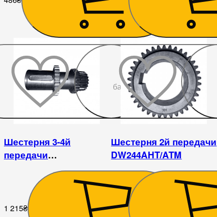
До
бажаного
Шестерня 3-4й
Шестерня 2й передачи
передачи
DW244AHT/ATM
DW244AHT/ATM
1 215
₴
669
₴