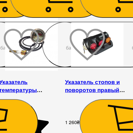
До
До
бажаного
бажаного
Указатель
Указатель стопов и
температуры
поворотов правый
двигателя
Kentavr 244S/SX
DW244ATM/AHT
1 260
₴