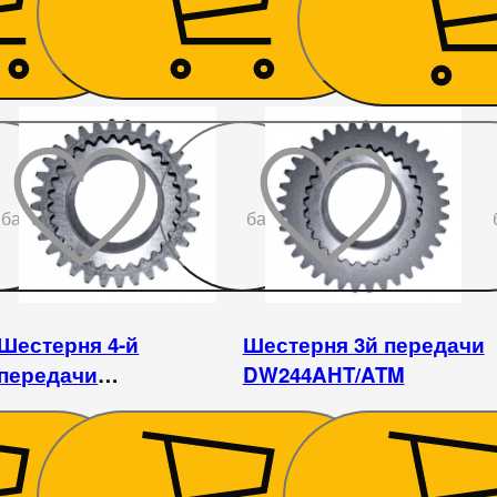
945
₴
2 250
₴
До
До
бажаного
бажаного
Шестерня 4-й
Шестерня 3й передачи
передачи
DW244AHT/ATM
DW244AHT/ATM
729
₴
669
₴