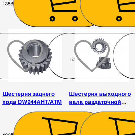
135
₴
729
₴
До
бажаного
Шестерня заднего
Шестерня выходного
хода DW244AHT/ATM
вала раздаточной
коробки DW244AHT
486
₴
486
₴