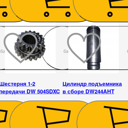
До
До
бажаного
бажаного
Шестерня 1-2
Цилиндр подъемника
передачи DW 504SDXC
в сборе DW244AHT
855
₴
1 386
₴