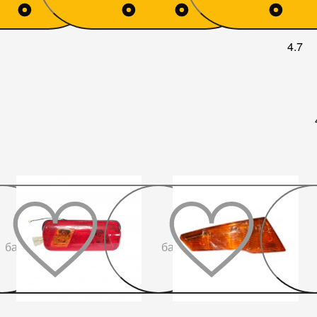
4.7
До
До
бажаного
бажаного