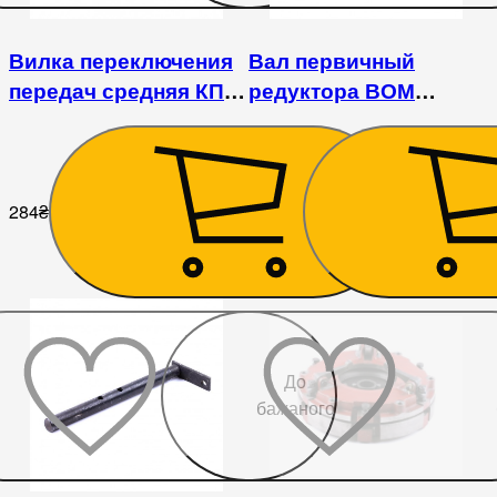
Вилка переключения
Вал первичный
передач средняя КПП
редуктора ВОМ
DongFeng 354/404
540/1000 DongFeng
354/404
284
₴
3 530
₴
До
бажаного