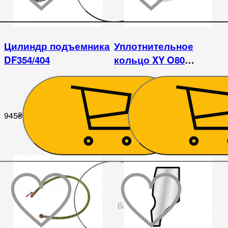
Цилиндр подъемника
Уплотнительное
DF354/404
кольцо XY O80
поршня подъемника
DongFeng 404
945
₴
72
₴
До
бажаного