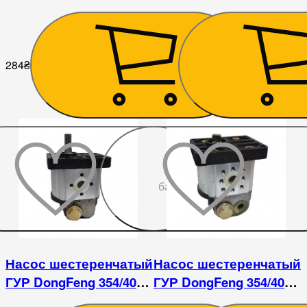
DongFeng 244/354
DongFeng 240/244
284
₴
342
₴
До
бажаного
Насос шестеренчатый
Насос шестеренчатый
ГУР DongFeng 354/404
ГУР DongFeng 354/404
HLCB-D08/06R
HLCB-D08/06 R