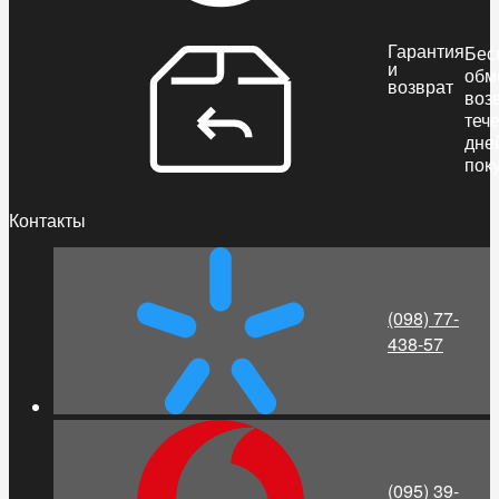
Гарантия
Бес
и
обм
возврат
воз
теч
дне
пок
Контакты
(098) 77-
438-57
(095) 39-