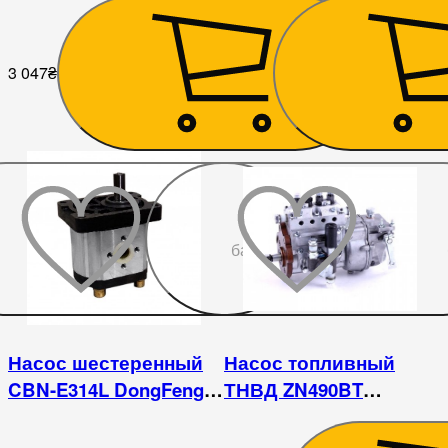
(плоский вал)
3 047
₴
4 221
₴
До
бажаного
Насос шестеренный
Насос топливный
CBN-E314L DongFeng
ТНВД ZN490BT
354
DongFeng 404 Chery
404