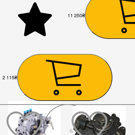
11 250
₴
2 115
₴
До
бажаного