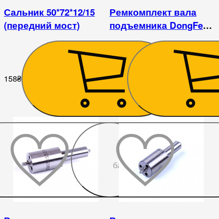
Сальник 50*72*12/15
Ремкомплект вала
(передний мост)
подъемника DongFeng
244/304
158
₴
765
₴
До
бажаного