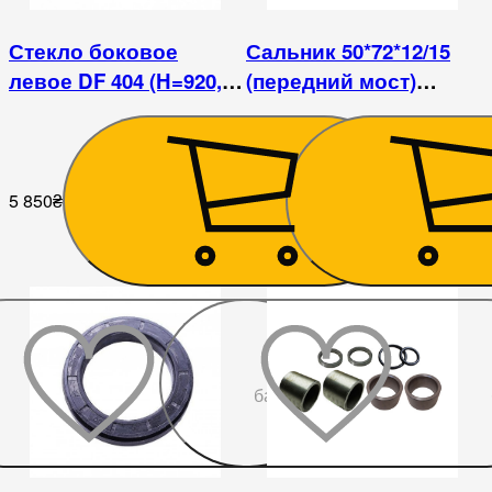
Стекло боковое
Сальник 50*72*12/15
левое DF 404 (H=920,
(передний мост)
L=375x485)
DongFeng
5 850
₴
158
₴
До
бажаного