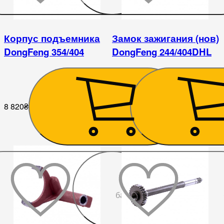
Корпус подъемника
Замок зажигания (нов)
DongFeng 354/404
DongFeng 244/404DHL
8 820
₴
756
₴
До
бажаного