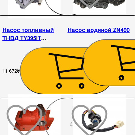
Насос топливный
Насос водяной ZN490
ТНВД TY395IT
DongFeng 354
2 079
₴
11 672
₴
До
бажаного