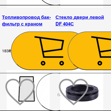
Топливопровод бак-
Стекло двери левой
фильтр с краном
DF 404С
183
₴
7 200
₴
До
бажаного