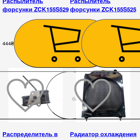
Распылитель
Распылитель
форсунки ZCK155S529
форсунки ZCK155S525
444
₴
446
₴
До
бажаного
Распределитель в
Радиатор охлаждения