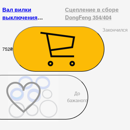
Вал вилки
Сцепление в сборе
выключения
DongFeng 354/404
сцепления DongFeng
10 800
₴
Закончился
240/244
752
₴
До
бажаного