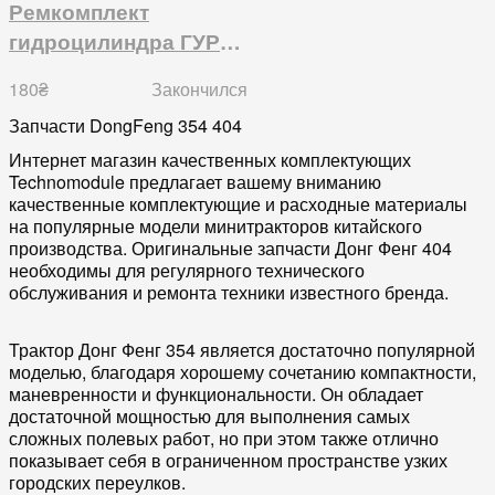
Ремкомплект
гидроцилиндра ГУР
DongFeng 354-404 под
180
₴
Закончился
шток 25мм
Запчасти
DongFeng
354 404
Интернет магазин качественных комплектующих
Technomodule
предлагает вашему вниманию
качественные комплектующие и расходные материалы
на популярные модели минитракторов китайского
производства. Оригинальные запчасти Донг Фенг 404
необходимы для регулярного технического
обслуживания и ремонта техники известного бренда.
Трактор Донг Фенг 354 является достаточно популярной
моделью, благодаря хорошему сочетанию компактности,
маневренности и функциональности. Он обладает
достаточной мощностью для выполнения самых
сложных полевых работ, но при этом также отлично
показывает себя в ограниченном пространстве узких
городских переулков.