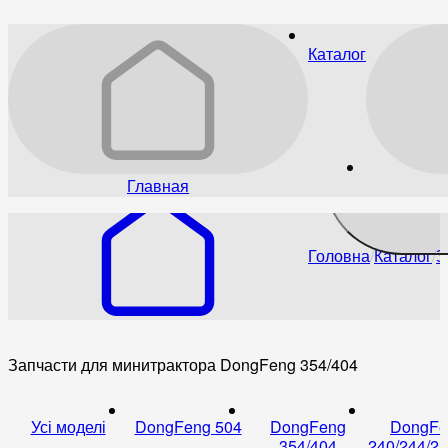
Каталог
Главная
Головна
Каталог
З
Запчасти для минитрактора DongFeng 354/404
Усі моделі
DongFeng 504
DongFeng
DongFe
354/404
240/244/25