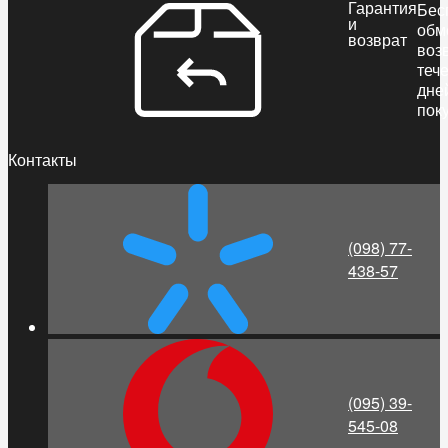
Гарантия
Бес
и
обм
возврат
воз
теч
дне
пок
Контакты
(098) 77-
438-57
(095) 39-
545-08