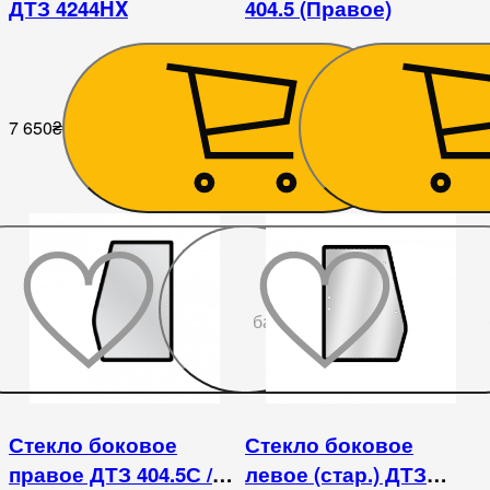
ДТЗ 4244HX
404.5 (Правое)
7 650
₴
6 750
₴
До
бажаного
Стекло боковое
Стекло боковое
правое ДТЗ 404.5С /
левое (стар.) ДТЗ