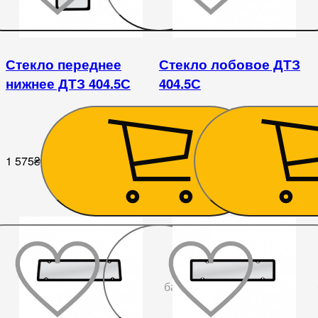
Стекло переднее
Стекло лобовое ДТЗ
нижнее ДТЗ 404.5С
404.5С
1 575
₴
7 425
₴
До
бажаного