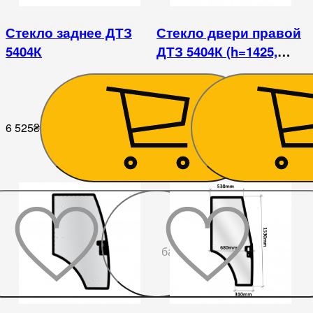
Стекло заднее ДТЗ
Стекло двери правой
5404К
ДТЗ 5404К (h=1425,
L=350х835х648)
6 525
₴
8 235
₴
До
бажаного