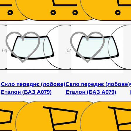
До
До
бажаного
бажаного
)
Скло переднє (лобове)
Скло переднє (лобове)
Еталон (БАЗ А079)
Еталон (БАЗ А079)
6 210
₴
5 760
₴