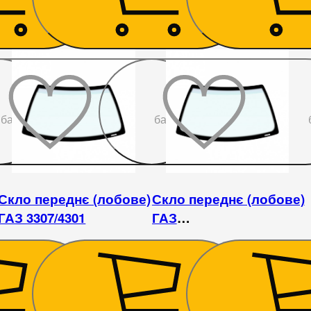
До
До
бажаного
бажаного
Скло переднє (лобове)
Скло переднє (лобове)
ГАЗ 3307/4301
ГАЗ
2410/3102/3110/31105
4 095
₴
1 800
₴