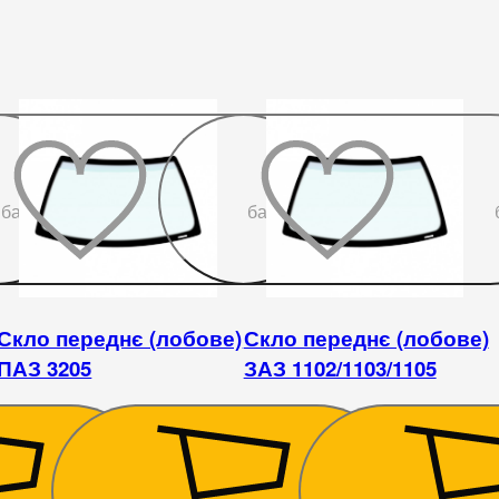
До
До
бажаного
бажаного
Скло переднє (лобове)
Скло переднє (лобове)
ПАЗ 3205
ЗАЗ 1102/1103/1105
4 680
₴
2 610
₴