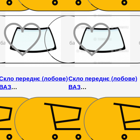
До
До
бажаного
бажаного
Скло переднє (лобове)
Скло переднє (лобове)
ВАЗ
ВАЗ
4/2115
2108/2109/21099/2113/2114/2115
2108/2109/21099/2113/2114
1 890
₴
1 620
₴