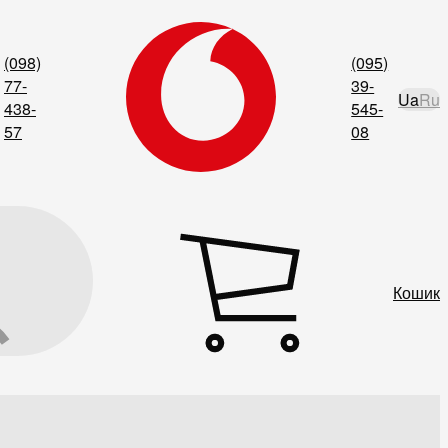
(098)
(095)
77-
39-
Ua
Ru
438-
545-
57
08
Кошик