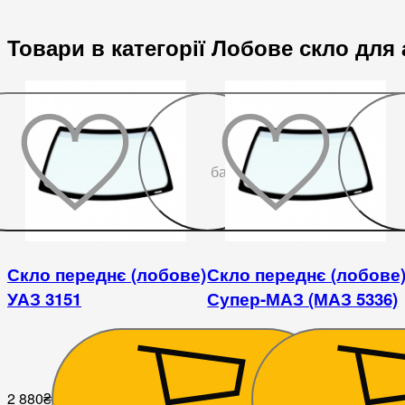
Товари в категорії Лобове скло для
До
бажаного
Скло переднє (лобове)
Скло переднє (лобове
УАЗ 3151
Супер-МАЗ (МАЗ 5336)
2 880
₴
5 760
₴