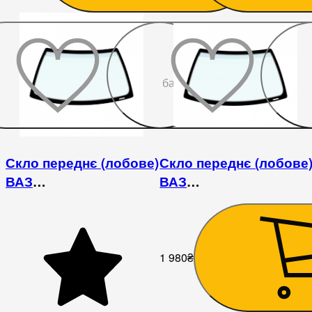
До
бажаного
Скло переднє (лобове)
Скло переднє (лобове
ВАЗ
ВАЗ
2101/2102/2104/2105/2106/2107
2101/2102/2104/2105/210
/ Fiat 124/125
/ Fiat 124/125
1 980
₴