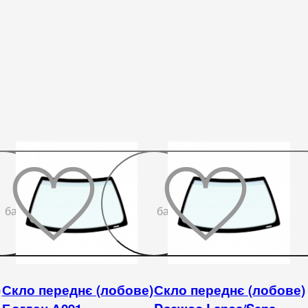
До
До
бажаного
бажаного
)
Скло переднє (лобове)
Скло переднє (лобове)