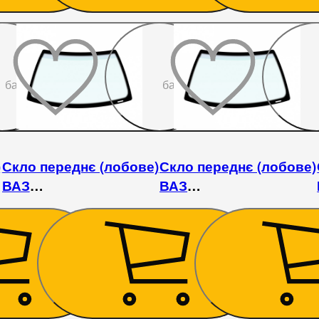
До
До
бажаного
бажаного
)
Скло переднє (лобове)
Скло переднє (лобове)
ВАЗ
ВАЗ
6/2107
2101/2102/2104/2105/2106/2107
2101/2102/2104/2105/2106
/ Fiat 124/125
/ Fiat 124/125
1 845
₴
1 980
₴