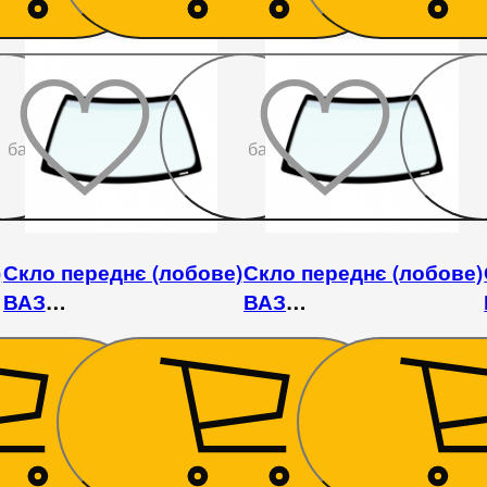
До
До
бажаного
бажаного
)
Скло переднє (лобове)
Скло переднє (лобове)
ВАЗ
ВАЗ
14/2115
2108/2109/21099/2113/2114/2115
2108/2109/21099/2113/211
2 430
₴
2 430
₴