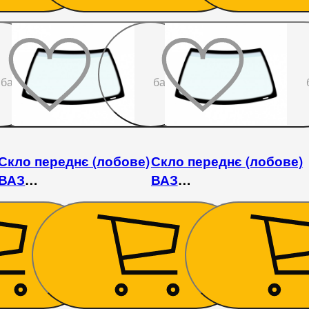
До
До
бажаного
бажаного
Скло переднє (лобове)
Скло переднє (лобове)
ВАЗ
ВАЗ
/2107
2101/2102/2104/2105/2106/2107
2101/2102/2104/2105/2106/
/ Fiat 124/125
/ Fiat 124/125
1 665
₴
1 710
₴