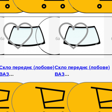
До
До
бажаного
бажаного
Скло переднє (лобове)
Скло переднє (лобове)
ВАЗ
ВАЗ
2121/21213/21214/2131
2110/2111/2112/2170/2171/
/ Богдан 2110/2111/2310
2 115
₴
3 465
₴