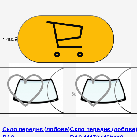
1 485
₴
До
бажаного
Скло переднє (лобове)
Скло переднє (лобове