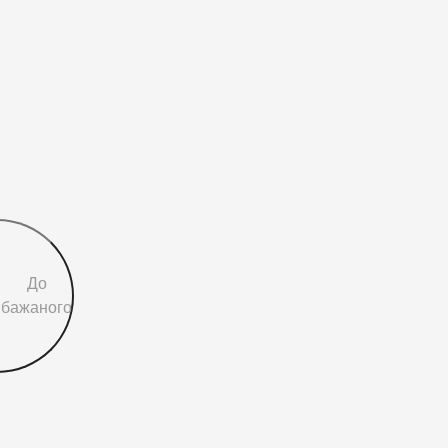
До
бажаного