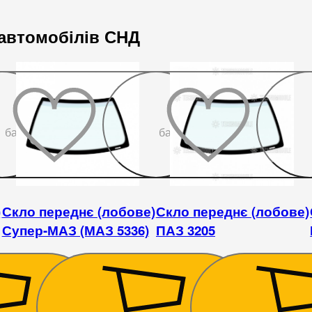
 автомобілів СНД
До
До
бажаного
бажаного
)
Скло переднє (лобове)
Скло переднє (лобове)
Супер-МАЗ (МАЗ 5336)
ПАЗ 3205
5 760
₴
4 680
₴