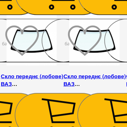
До
До
бажаного
бажаного
)
Скло переднє (лобове)
Скло переднє (лобове)
ВАЗ
ВАЗ
2121/21213/21214/2131
2121/21213/21214/2131
1 710
₴
1 620
₴