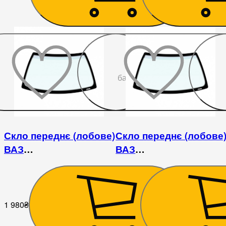
До
бажаного
Скло переднє (лобове)
Скло переднє (лобове
ВАЗ
ВАЗ
2121/21213/21214/2131
2121/21213/21214/2131
1 980
₴
2 070
₴