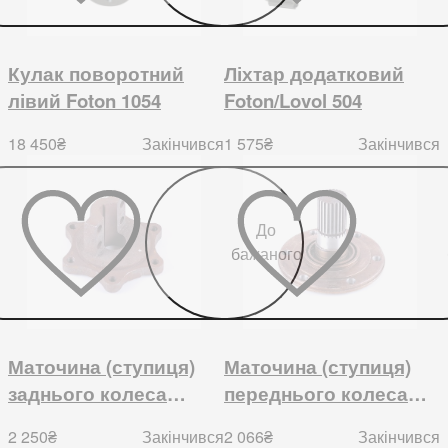
Кулак поворотний
Ліхтар додатковий
лівий Foton 1054
Foton/Lovol 504
18 450
₴
1 575
₴
Закінчився
Закінчився
До
бажаного
Маточина (ступиця)
Маточина (ступиця)
заднього колеса
переднього колеса
DW404
Foton 354/404
2 250
₴
2 066
₴
Закінчився
Закінчився