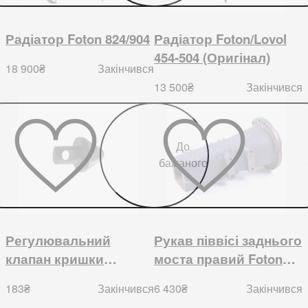
Радіатор Foton 824/904
Радіатор Foton/Lovol
454-504 (Оригінал)
18 900
₴
Закінчився
13 500
₴
Закінчився
До
бажаного
Регулювальний
Рукав піввісі заднього
клапан кришки
моста правий Foton
підйомника FT240/244
244, Jinma 244/264
183
₴
6 430
₴
Закінчився
Закінчився