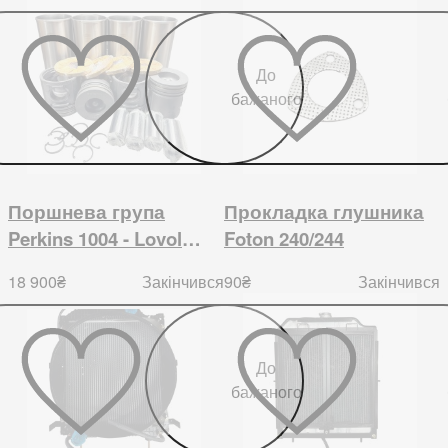
До
бажаного
Поршнева група
Прокладка глушника
Perkins 1004 - Lovol
Foton 240/244
1054
18 900
₴
90
₴
Закінчився
Закінчився
До
бажаного