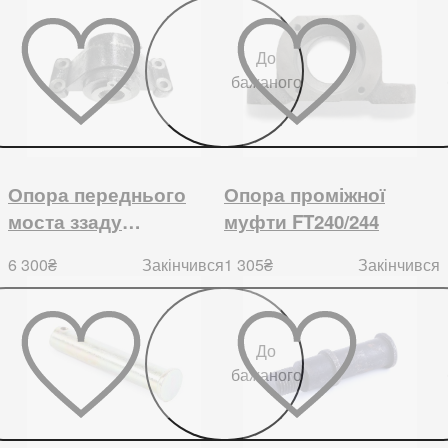
зразка) Foton 244, ДТЗ
240
До
бажаного
Опора переднього
Опора проміжної
моста ззаду
муфти FT240/244
Foton/Lovol 504
6 300
₴
1 305
₴
Закінчився
Закінчився
До
бажаного