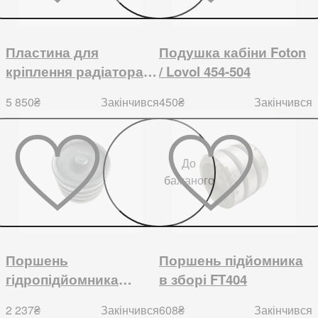
Пластина для
Подушка кабіни Foton
кріплення радіатора
/ Lovol 454-504
Foton/Lovol 504
5 850
₴
450
₴
Закінчився
Закінчився
До
бажаного
Поршень
Поршень підйомника
гідропідйомника
в зборі FT404
Foton/Lovol 454, 504
2 237
₴
608
₴
Закінчився
Закінчився