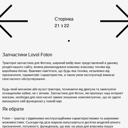
Сторінка
21 з 22
Запчастини Lovol Foton
Тракторні запчастини для Фотона, широкий вибір яких представлений в даному
розділі нашого сайту, можна рекомендувати кожному власнику техніки від
виробника Китаю. Важливо пам'ятати, що будь-яка техніка, незалежно від
призначення, параметрів і характеристик, а також умов експлуатації вимагає
своєчасного обслуговування.
Будь-який механізм або вузол трактора, починаючи від двигуна та закінчуючи
оснащенням кабіни, не є вічним. Запчастини для Фотон, які пропонує наш інтернет
магазин, необхідні для своєчасної заміни зношених комплектуючих, що не здатні
виконувати свій функціонал у повній мірі.
Як обрати
Foton – трактор з відмінними експлуатаційними характеристиками та широкими
можливостями. Сьогодні під цією маркою випускаються десятки моделей різного
призначення, потужності, функціоналу, що має на увазі для власника пошук