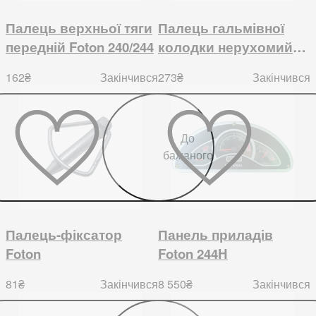
Палець верхньої тяги
Палець гальмівної
передній Foton 240/244
колодки нерухомий
Foton 244, Jinma
162
₴
273
₴
Закінчився
Закінчився
244/264
До
бажаного
Палець-фіксатор
Панель приладів
Foton
Foton 244H
81
₴
8 550
₴
Закінчився
Закінчився