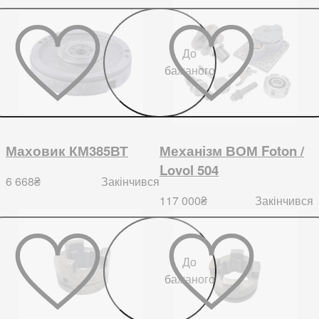
До
бажаного
Маховик КМ385ВТ
Механізм ВОМ Foton /
Lovol 504
6 668
₴
Закінчився
117 000
₴
Закінчився
До
бажаного