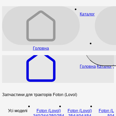
Каталог
Головна
Головна
Каталог
З
Запчастини для тракторів Foton (Lovol)
Усі моделі
Foton (Lovol)
Foton (Lovol)
Foton (Lo
240/244/250/254
354/404/454
504