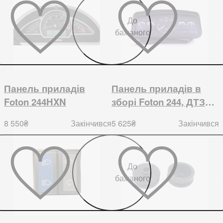
До
бажаного
Панель приладів
Панель приладів в
Foton 244HXN
зборі Foton 244, ДТЗ
244, Jinma 244/264
8 550
₴
5 625
₴
Закінчився
Закінчився
До
бажаного