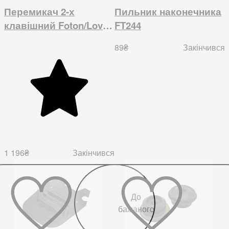
Перемикач 2-х
Пильник наконечника
клавішний Foton/Lovol
FT244
504, 1054
89
₴
Закінчився
1 196
₴
Закінчився
До
бажаного