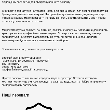
відповідних запчастин для обслуговування та ремонту.
Вибираючи запчастини на трактор Foton, слід визначитися, для якої лінійки продукції
бренду ви шукаєте комплектуючі. Насправді це досить важливо, адже неувага до
подібних нюансів може призвести не лише до несумісності запчастин, але й повної
втрати функціональності техніки.
Ми рекомендуємо довірити всі питання, пов'язані з пошуком запчастини для вашого
трактора нашим професійним менеджерам. Експерти нашого магазину завжди
залишаються на зв'язку, відповідаючи на будь-які питання, що вас цікавлять,
консультуючи і допомагаючи визначитися з вибором.
Замовляючи у нас, ви можете розраховувати на:
високий рівень обслуговування;
максимальний асортимент продукції;
доступні ціни;
оперативну доставку;
професійні консультації та допомогу.
Просто повідомте нашим менеджерам модель трактора Фотон та категорію
комплектуючих – це суттєво заощадить ваш час та дозволить підібрати правильну
за параметрами запчастину.
Наші переваги