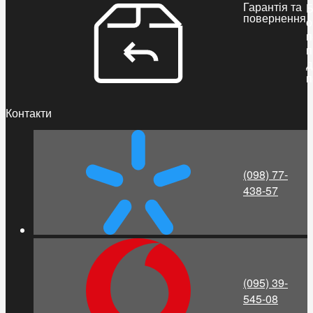
Гарантія та
Б
повернення
о
п
п
д
п
Контакти
(098) 77-
438-57
(095) 39-
545-08