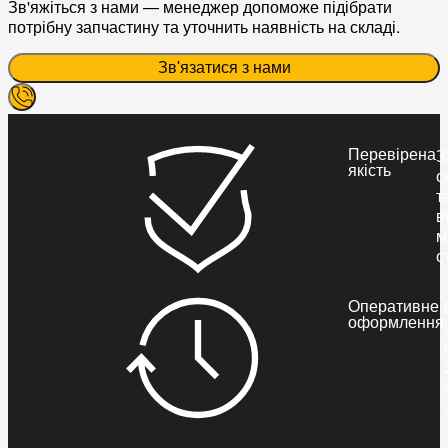
Зв'яжіться з нами — менеджер допоможе підібрати
потрібну запчастину та уточнить наявність на складі.
Зв'язатися з нами
Перевірена
З
якість
с
т
в
м
с
Оперативне
оформлення