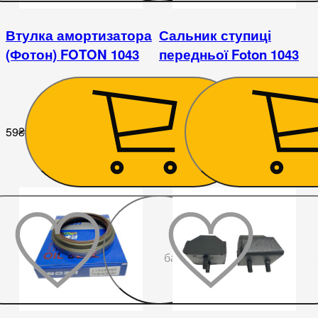
Втулка амортизатора
Сальник ступиці
(Фотон) FOTON 1043
передньої Foton 1043
59
₴
113
₴
До
бажаного