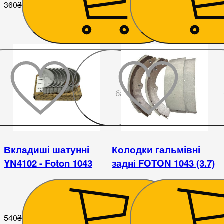
360
₴
405
₴
До
бажаного
Вкладиші шатунні
Колодки гальмівні
YN4102 - Foton 1043
задні FOTON 1043 (3.7)
540
₴
585
₴