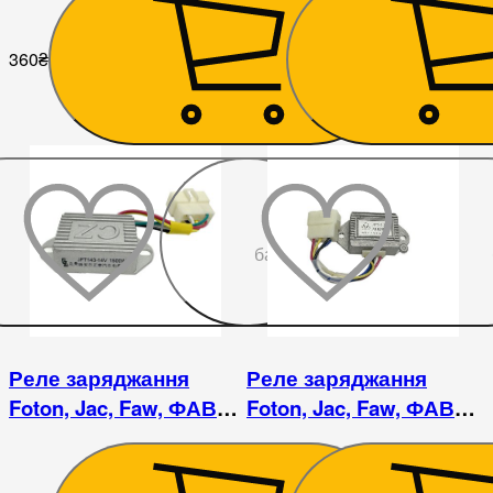
360
₴
360
₴
До
бажаного
Реле заряджання
Реле заряджання
Foton, Jac, Faw, ФАВ
Foton, Jac, Faw, ФАВ
регулятор напруги -
регулятор напруги -
JFT143
JFT243