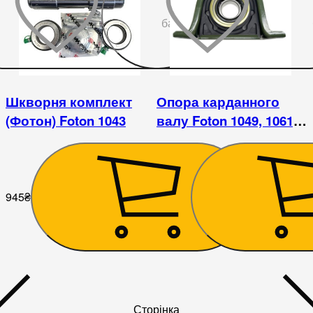
До
бажаного
Шкворня комплект
Опора карданного
(Фотон) Foton 1043
валу Foton 1049, 1061,
1069, 1093, 1099,
YUEJIN 1080 DFA1062
945
₴
1 080
₴
Сторінка