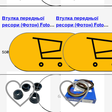
Втулка передньої
Втулка передньої
ресори (Фотон) Foton
ресори (Фотон) Foton
1043
1043
50
₴
50
₴
До
бажаного