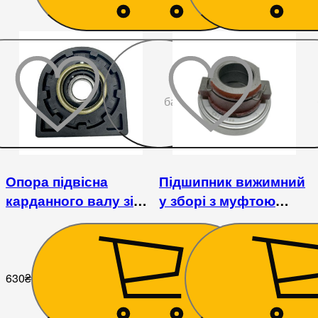
До
бажаного
Опора підвісна
Підшипник вижимний
карданного валу зі
у зборі з муфтою
скобою Foton 1043-1,
Foton 1043
JAC 1020, JAC 1045
630
₴
630
₴