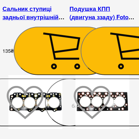
Сальник ступиці
Подушка КПП
задньої внутрішній
(двигуна ззаду) Foton
(77х102х10/19) Foton
1043
1043
135
₴
203
₴
До
бажаного