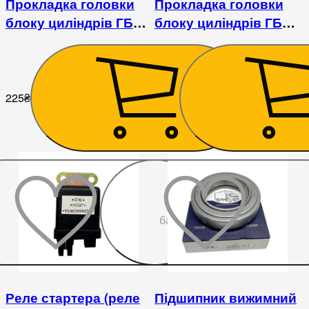
Прокладка головки
Прокладка головки
блоку циліндрів ГБЦ
блоку циліндрів ГБЦ
Foton 1043
Foton 1043-1
225
₴
225
₴
До
бажаного
Реле стартера (реле
Підшипник вижимний