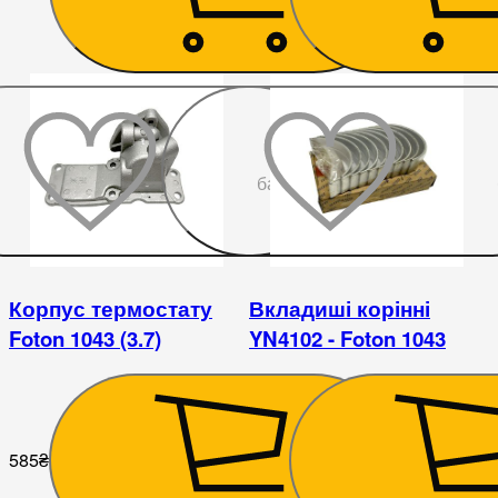
До
бажаного
Корпус термостату
Вкладиші корінні
Foton 1043 (3.7)
YN4102 - Foton 1043
585
₴
630
₴