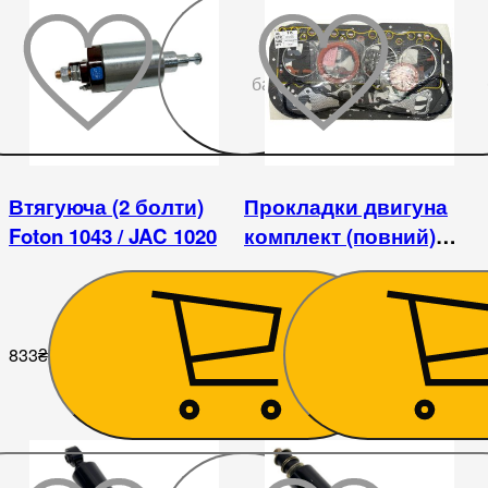
До
бажаного
Втягуюча (2 болти)
Прокладки двигуна
Foton 1043 / JAC 1020
комплект (повний)
Foton 1043 (3,7)
833
₴
855
₴