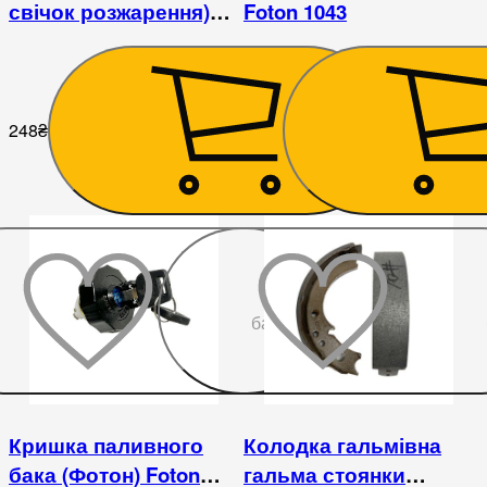
свічок розжарення)
Foton 1043
FOTON 1043
248
₴
248
₴
До
бажаного
Кришка паливного
Колодка гальмівна
бака (Фотон) Foton
гальма стоянки