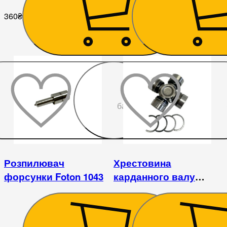
360
₴
360
₴
До
бажаного
Розпилювач
Хрестовина
форсунки Foton 1043
карданного валу
(Фотон) FOTON 1043
(3.7)