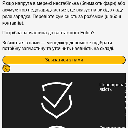
Якщо напруга в мережі нестабільна (блимають фари) або
акумулятор недозаряджається, це вказує на вихід з ладу
реле зарядки. Перевірте сумісність за роз’ємом (5 або 6
контактів).
Потрібна запчастина до вантажного Foton?
Зв'яжіться з нами — менеджер допоможе підібрати
потрібну запчастину та уточнить наявність на складі.
Зв'язатися з нами
Перевірена
З
якість
с
т
в
м
с
Оперативне