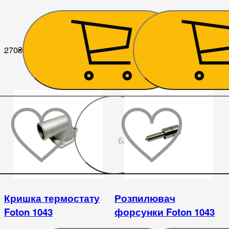
1043, 1046, 1049
(ручника) FOTON 1043,
1049
270
₴
315
₴
До
бажаного
Кришка термостату
Розпилювач
Foton 1043
форсунки Foton 1043