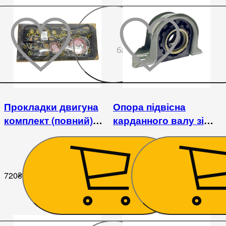
До
бажаного
Прокладки двигуна
Опора підвісна
комплект (повний)
карданного валу зі
Foton 1043-1 (3,3)
скобою Foton 1043
720
₴
810
₴