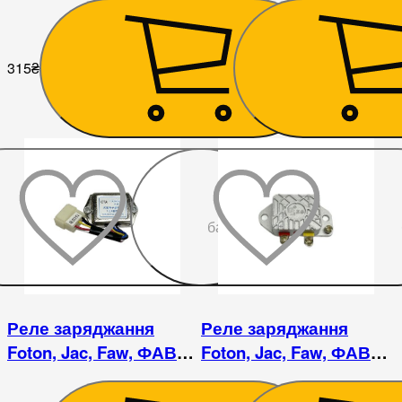
315
₴
360
₴
До
бажаного
Реле заряджання
Реле заряджання
Foton, Jac, Faw, ФАВ
Foton, Jac, Faw, ФАВ
регулятор напруги
регулятор напруги -
JFT249F