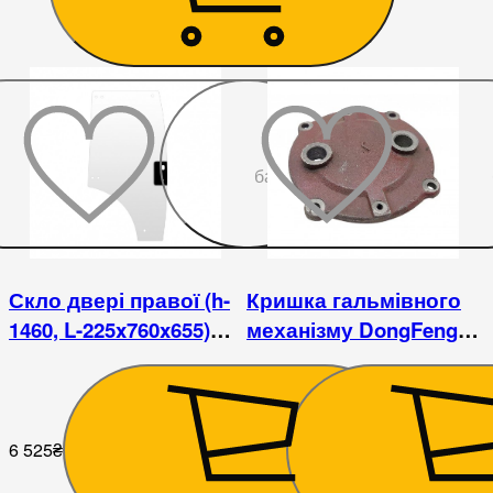
До
бажаного
Скло двері правої (h-
Кришка гальмівного
1460, L-225x760x655)
механізму DongFeng
DF244DHXC
240/244
6 525
₴
567
₴