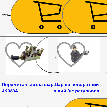
221
₴
819
₴
До
бажаного
Перемикач світла фар
Шарнір поворотний
JK938A
лівий (не регульована
колія) DongFeng 240