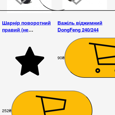
Шарнір поворотний
Важіль віджимний
правий (не
DongFeng 240/244
регульована колія)
DongFeng 240
90
₴
252
₴