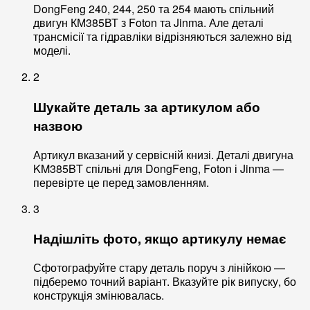
DongFeng 240, 244, 250 та 254 мають спільний
двигун КМ385ВТ з Foton та Jinma. Але деталі
трансмісії та гідравліки відрізняються залежно від
моделі.
2
Шукайте деталь за артикулом або
назвою
Артикул вказаний у сервісній книзі. Деталі двигуна
KM385BT спільні для DongFeng, Foton і Jinma —
перевірте це перед замовленням.
3
Надішліть фото, якщо артикулу немає
Сфотографуйте стару деталь поруч з лінійкою —
підберемо точний варіант. Вказуйте рік випуску, бо
конструкція змінювалась.