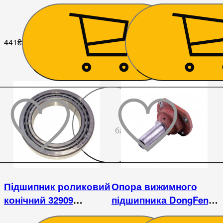
240/244
441
₴
14
₴
До
бажаного
Підшипник роликовий
Опора вижимного
конічний 32909
підшипника DongFeng
DongFeng 244DHX/DHL
240/244