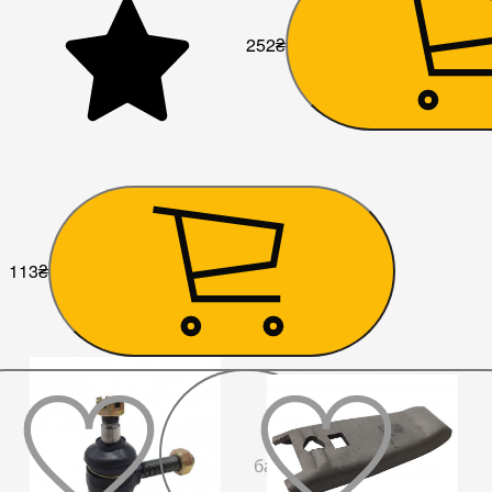
252
₴
113
₴
До
бажаного