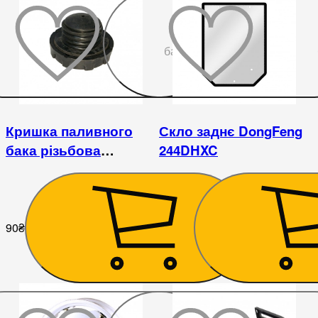
До
бажаного
Кришка паливного
Скло заднє DongFeng
бака різьбова
244DHXC
(пластик) DongFeng
240/244
90
₴
7 650
₴