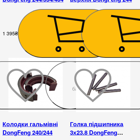
1 395
₴
567
₴
До
бажаного
Колодки гальмівні
Голка підшипника
DongFeng 240/244
3х23.8 DongFeng