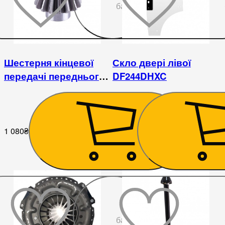
бажаного
Шестерня кінцевої
Скло двері лівої
передачі переднього
DF244DHXC
мосту ведуча
DongFeng 244
1 080
₴
6 390
₴
До
бажаного