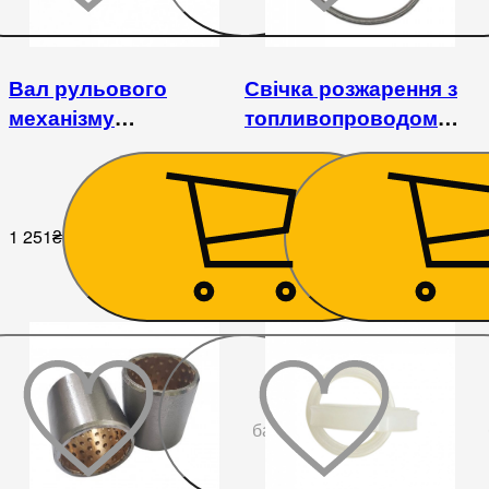
Вал рульового
Свічка розжарення з
механізму
топливопроводом
вертикальний
КМ385ВТ
DongFeng 354/404
1 251
₴
945
₴
До
бажаного