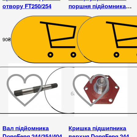
отвору FT250/254
поршня підйомника
FT240 / 244
90
₴
68
₴
До
бажаного
Вал підйомника
Кришка підшипника
DongFeng 244/354/404
верхня DongFeng 244