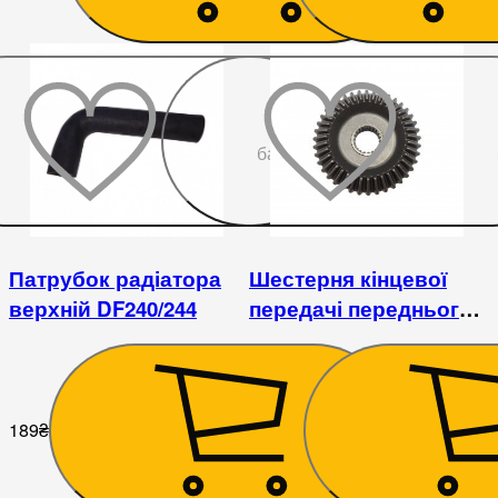
До
бажаного
Патрубок радіатора
Шестерня кінцевої
верхній DF240/244
передачі переднього
моста ведена
DongFeng 244
189
₴
2 520
₴