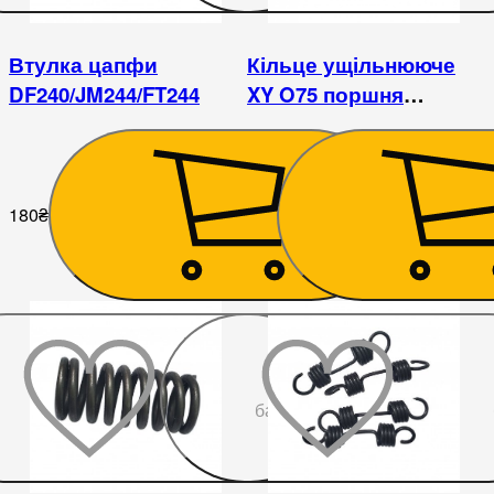
Втулка цапфи
Кільце ущільнююче
DF240/JM244/FT244
XY O75 поршня
підйомника DF240/244
180
₴
72
₴
До
бажаного