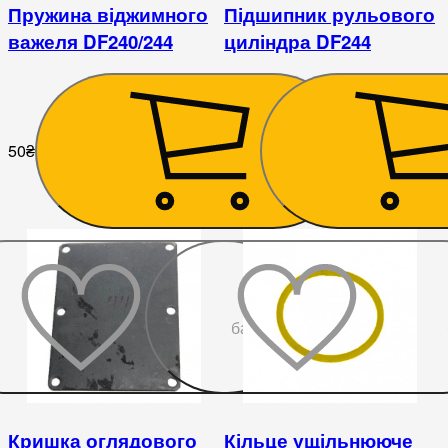
Пружина віджимного
Підшипник рульового
важеля DF240/244
циліндра DF244
50
₴
256
₴
До
бажаного
Кришка оглядового
Кільце ущільнююче