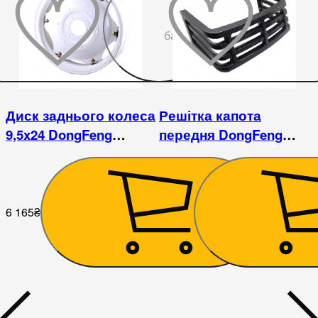
До
бажаного
Диск заднього колеса
Решітка капота
9,5x24 DongFeng
передня DongFeng
240/244
240/244
6 165
₴
1 395
₴