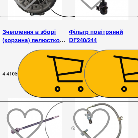
Зчеплення в зборі
Фільтр повітряний
(корзина) пелюсткове
DF240/244
DongFeng 244
4 410
₴
1 080
₴
До
бажаного