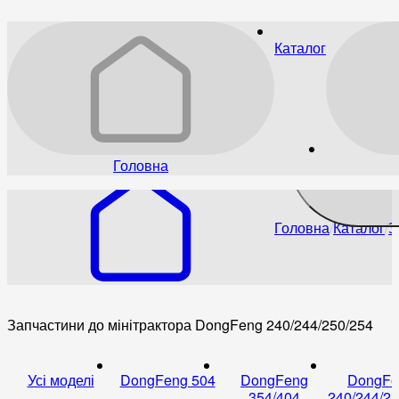
Каталог
Головна
Головна
Каталог
З
Запчастини до мінітрактора DongFeng 240/244/250/254
Усі моделі
DongFeng 504
DongFeng
DongFe
354/404
240/244/25