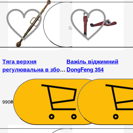
До
бажаного
Тяга верхня
Важіль віджимний
регулювальна в зборі
DongFeng 354
DongFeng 240/244
990
₴
180
₴