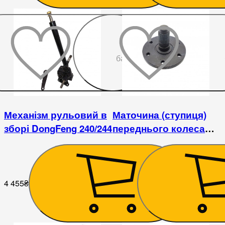
До
бажаного
Механізм рульовий в
Маточина (ступиця)
зборі DongFeng 240/244
переднього колеса
DongFeng 244
4 455
₴
2 268
₴