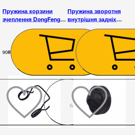
Пружина корзини
Пружина зворотня
зчеплення DongFeng
внутрішня задніх
240/244
гальмівних колодок
DongFeng
240/244/250/254
90
₴
68
₴
До
бажаного