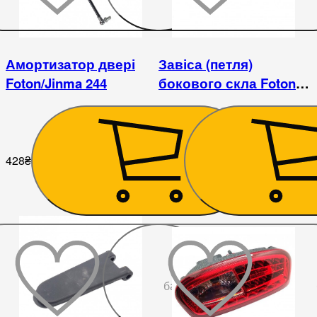
Амортизатор двері
Завіса (петля)
Foton/Jinma 244
бокового скла Foton
Lovol
428
₴
252
₴
До
бажаного