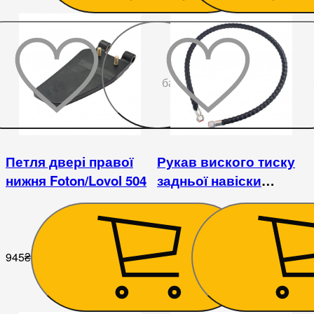
До
бажаного
Петля двері правої
Рукав виского тиску
нижня Foton/Lovol 504
задньої навіски
Foton/Lovol 504
945
₴
1 395
₴