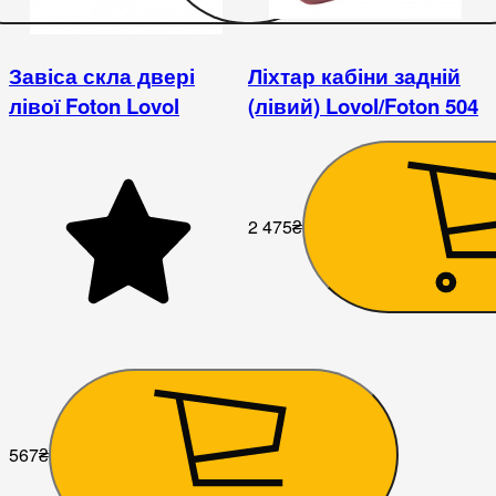
Завіса скла двері
Ліхтар кабіни задній
лівої Foton Lovol
(лівий) Lovol/Foton 504
2 475
₴
567
₴