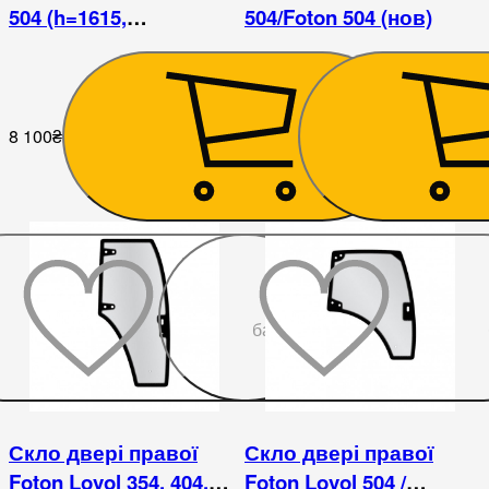
504 (h=1615,
504/Foton 504 (нов)
L=655x765x305)
8 100
₴
7 875
₴
До
бажаного
Скло двері правої
Скло двері правої
Foton Lovol 354, 404,
Foton Lovol 504 /