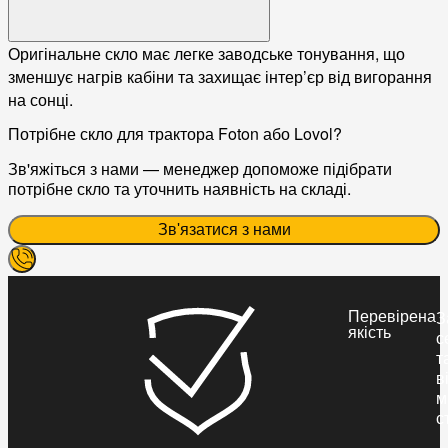
Оригінальне скло має легке заводське тонування, що
зменшує нагрів кабіни та захищає інтер’єр від вигорання
на сонці.
Потрібне скло для трактора Foton або Lovol?
Зв'яжіться з нами — менеджер допоможе підібрати
потрібне скло та уточнить наявність на складі.
Зв'язатися з нами
Перевірена
З
якість
с
т
в
м
с