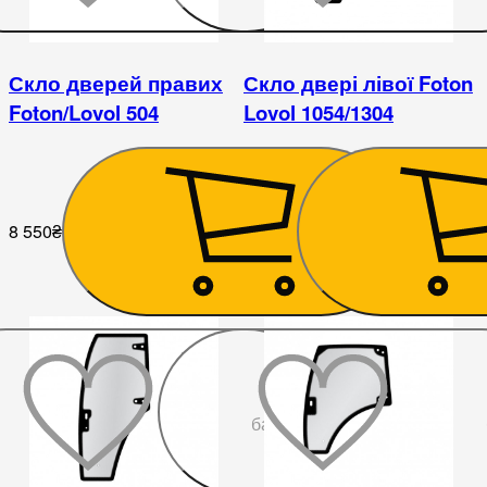
Скло дверей правих
Скло двері лівої Foton
Foton/Lovol 504
Lovol 1054/1304
8 550
₴
9 540
₴
До
бажаного