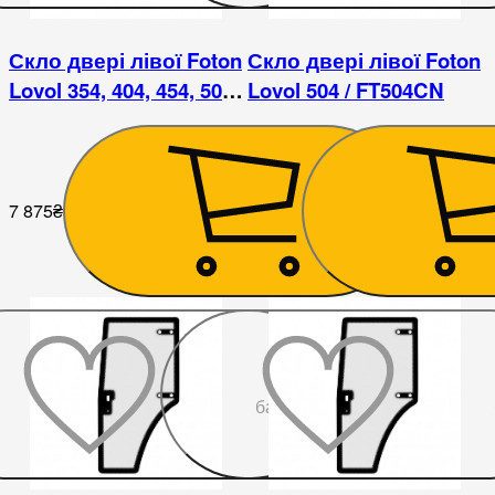
Скло двері лівої Foton
Скло двері лівої Foton
Lovol 354, 404, 454, 504 /
Lovol 504 / FT504CN
ДТЗ 504
7 875
₴
9 000
₴
До
бажаного