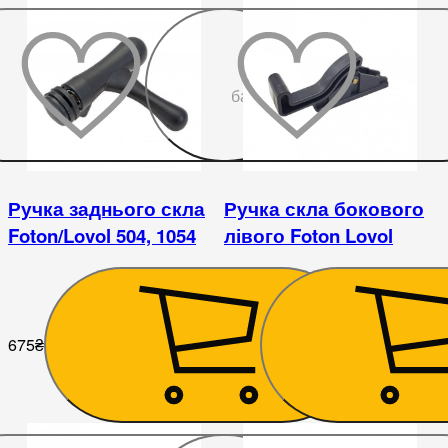
До
бажаного
Ручка заднього скла
Ручка скла бокового
Foton/Lovol 504, 1054
лівого Foton Lovol
675
₴
252
₴