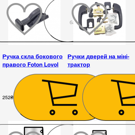
До
бажаного
Ручка скла бокового
Ручки дверей на міні-
правого Foton Lovol
трактор
252
₴
1 260
₴