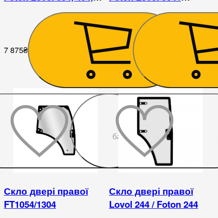
454, 504 / ДТЗ 504
FT504CN
7 875
₴
9 000
₴
До
бажаного
Скло двері правої
Скло двері правої
FT1054/1304
Lovol 244 / Foton 244