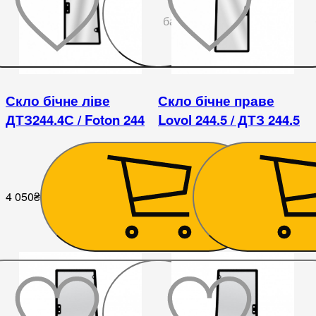
До
бажаного
Скло бічне ліве
Скло бічне праве
ДТЗ244.4С / Foton 244
Lovol 244.5 / ДТЗ 244.5
4 050
₴
4 050
₴
До