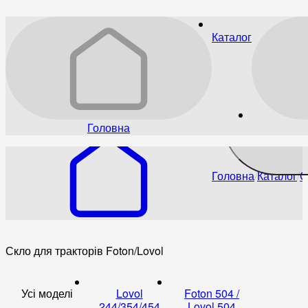
Каталог
Головна
Головна
Каталог
С
Скло для тракторів Foton/Lovol
Усі моделі
Lovol
Foton 504 /
244/354/454
Lovol 504