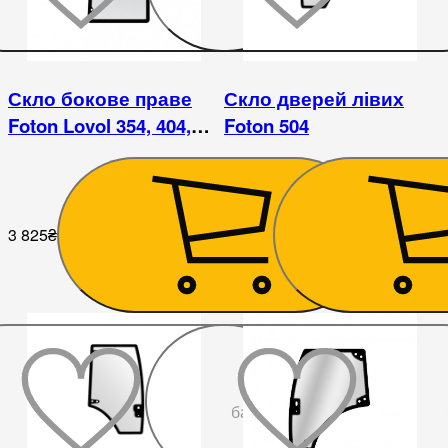
Скло бокове праве
Скло дверей лівих
Foton Lovol 354, 404,
Foton 504
454, 504 / ДТЗ 504
3 825
₴
8 550
₴
До
бажаного