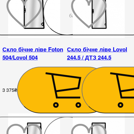
До
бажаного
Скло бічне ліве Foton
Скло бічне ліве Lovol
504/Lovol 504
244.5 / ДТЗ 244.5
3 375
₴
4 050
₴