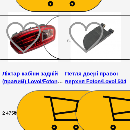
До
бажаного
Ліхтар кабіни задній
Петля двері правої
(правий) Lovol/Foton
верхня Foton/Lovol 504
504
2 475
₴
945
₴