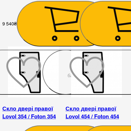
9 540
₴
8 100
₴
До
бажаного
Скло двері правої
Скло двері правої
Lovol 354 / Foton 354
Lovol 454 / Foton 454