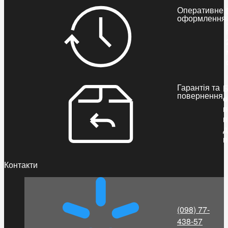
Оперативне
оформлення
Гарантія та
Б
повернення
о
п
п
д
п
Контакти
(098) 77-
438-57